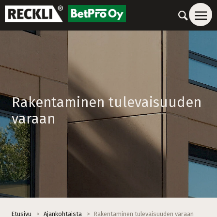
Rakentaminen tulevaisuuden
varaan
Etusivu
>
Ajankohtaista
>
Rakentaminen tulevaisuuden varaan