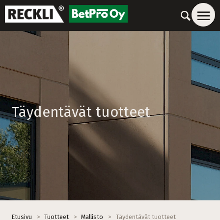
Täydentävät tuotteet
Etusivu
>
Tuotteet
>
Mallisto
>
Täydentävät tuotteet