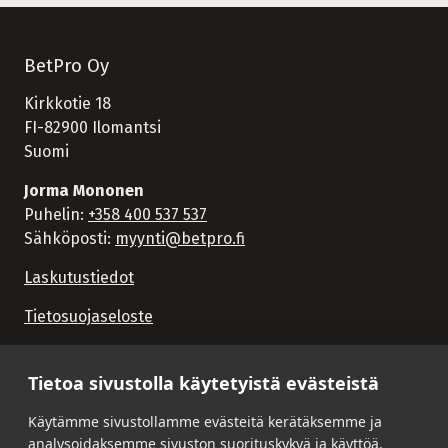
BetPro Oy
Kirkkotie 18
FI-82900 Ilomantsi
Suomi
Jorma Mononen
Puhelin:
+358 400 537 537
Sähköposti:
myynti@betpro.fi
Laskutustiedot
Tietosuojaseloste
Tietoa sivustolla käytetyistä evästeistä
Käytämme sivustollamme evästeitä kerätäksemme ja
analysoidaksemme sivuston suorituskykyä ja käyttöä,