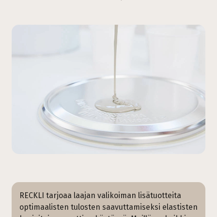
RECKLI tarjoaa laajan valikoiman lisätuotteita
optimaalisten tulosten saavuttamiseksi elastisten