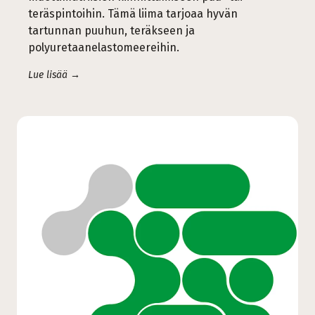
teräspintoihin. Tämä liima tarjoaa hyvän
tartunnan puuhun, teräkseen ja
polyuretaanelastomeereihin.
Lue lisää →