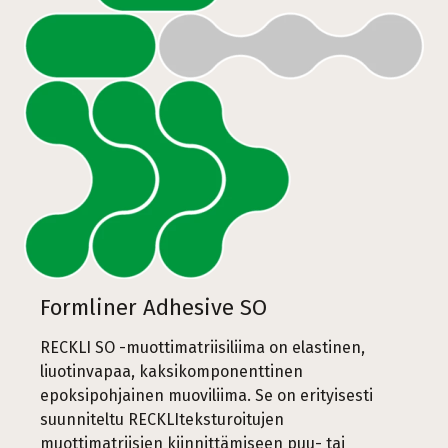
Formliner Adhesive SO
RECKLI SO -muottimatriisiliima on elastinen,
liuotinvapaa, kaksikomponenttinen
epoksipohjainen muoviliima. Se on erityisesti
suunniteltu RECKLIteksturoitujen
muottimatriisien kiinnittämiseen puu- tai