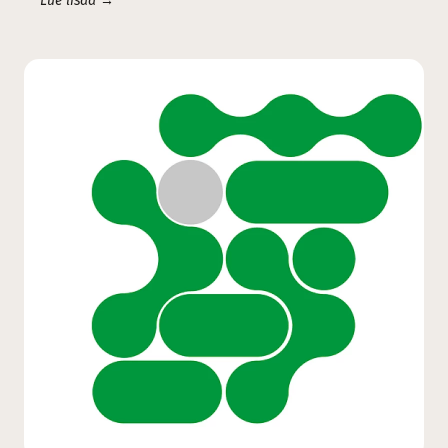
Lue lisää →