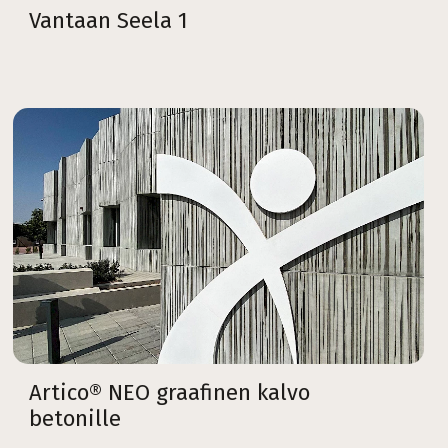
Vantaan Seela 1
Artico® NEO graafinen kalvo
betonille