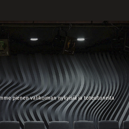
emme pienen valikoiman nykyisiä ja toteutuneita