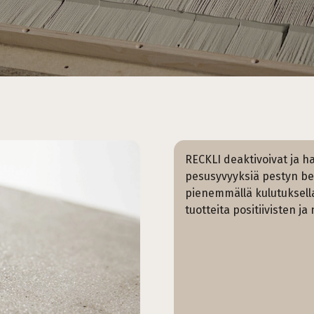
RECKLI deaktivoivat ja ha
pesusyvyyksiä pestyn bet
pienemmällä kulutuksella
tuotteita positiivisten j