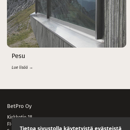
Pesu
Lue lisää →
BetPro Oy
Kirkkotie 18
FI-82900 Ilomantsi
Tietoa sivustolla käytetyistä evästeistä