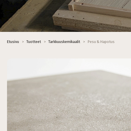
Etusivu
>
Tuotteet
>
Tarkkuuskemikaalit
>
Pesu & Hapotus