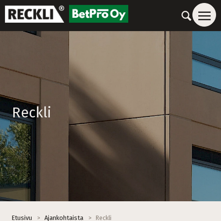
Reckli
Etusivu
>
Ajankohtaista
>
Reckli