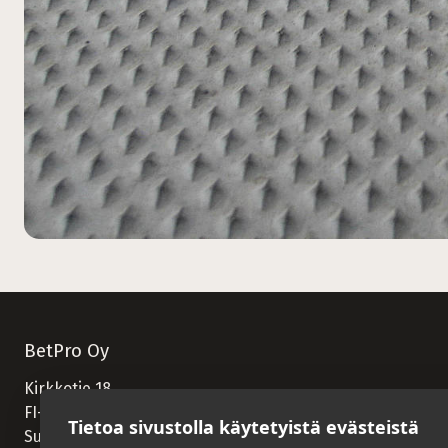
BetPro Oy
Kirkkotie 18
FI-82900 Ilomantsi
Tietoa sivustolla käytetyistä evästeistä
Suomi