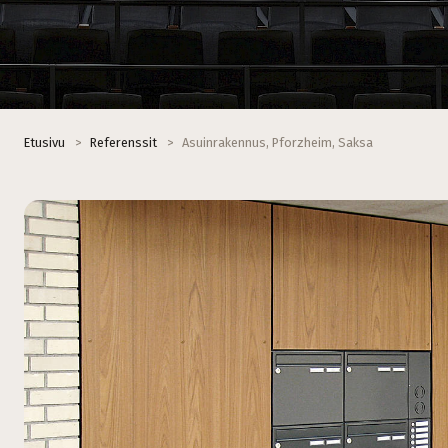
Etusivu
>
Referenssit
>
Asuinrakennus, Pforzheim, Saksa