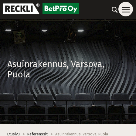
Asuinrakennus, Varsova,
Puola
Etusivu
>
Referenssit
>
Asuinrakennus, Varsova, Puola