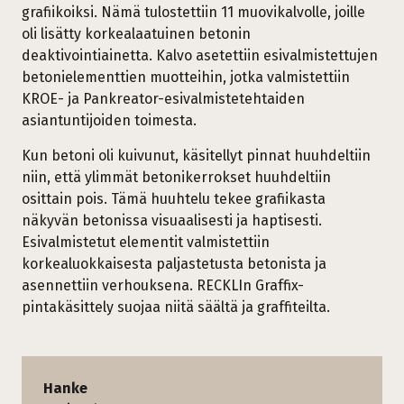
grafiikoiksi. Nämä tulostettiin 11 muovikalvolle, joille
oli lisätty korkealaatuinen betonin
deaktivointiainetta. Kalvo asetettiin esivalmistettujen
betonielementtien muotteihin, jotka valmistettiin
KROE- ja Pankreator-esivalmistetehtaiden
asiantuntijoiden toimesta.
Kun betoni oli kuivunut, käsitellyt pinnat huuhdeltiin
niin, että ylimmät betonikerrokset huuhdeltiin
osittain pois. Tämä huuhtelu tekee grafiikasta
näkyvän betonissa visuaalisesti ja haptisesti.
Esivalmistetut elementit valmistettiin
korkealuokkaisesta paljastetusta betonista ja
asennettiin verhouksena. RECKLIn Graffix-
pintakäsittely suojaa niitä säältä ja graffiteilta.
Hanke