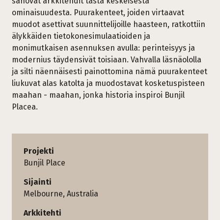
sanovat arkkitehdit tästä keskeisestä
ominaisuudesta. Puurakenteet, joiden virtaavat
muodot asettivat suunnittelijoille haasteen, ratkottiin
älykkäiden tietokonesimulaatioiden ja
monimutkaisen asennuksen avulla: perinteisyys ja
modernius täydensivät toisiaan. Vahvalla läsnäololla
ja silti näennäisesti painottomina nämä puurakenteet
liukuvat alas katolta ja muodostavat kosketuspisteen
maahan - maahan, jonka historia inspiroi Bunjil
Placea.
Projekti
Bunjil Place
Sijainti
Melbourne, Australia
Arkkitehti