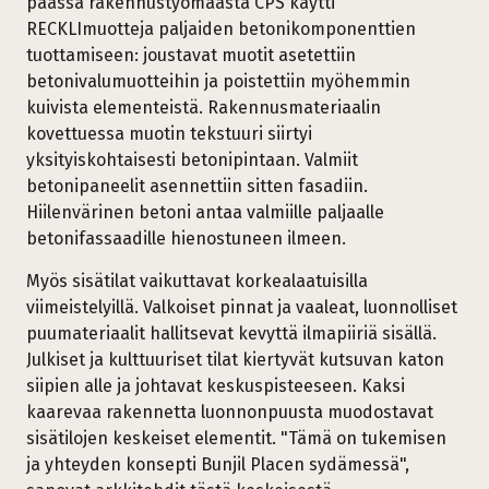
päässä rakennustyömaasta CPS käytti
RECKLImuotteja paljaiden betonikomponenttien
tuottamiseen: joustavat muotit asetettiin
betonivalumuotteihin ja poistettiin myöhemmin
kuivista elementeistä. Rakennusmateriaalin
kovettuessa muotin tekstuuri siirtyi
yksityiskohtaisesti betonipintaan. Valmiit
betonipaneelit asennettiin sitten fasadiin.
Hiilenvärinen betoni antaa valmiille paljaalle
betonifassaadille hienostuneen ilmeen.
Myös sisätilat vaikuttavat korkealaatuisilla
viimeistelyillä. Valkoiset pinnat ja vaaleat, luonnolliset
puumateriaalit hallitsevat kevyttä ilmapiiriä sisällä.
Julkiset ja kulttuuriset tilat kiertyvät kutsuvan katon
siipien alle ja johtavat keskuspisteeseen. Kaksi
kaarevaa rakennetta luonnonpuusta muodostavat
sisätilojen keskeiset elementit. "Tämä on tukemisen
ja yhteyden konsepti Bunjil Placen sydämessä",