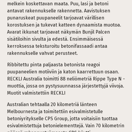
melkein koskettavan maata. Puu, lasi ja betoni
antavat rakennukselle rakennetta. Aavistuksen
punaruskeat puupaneelit tarjoavat värillisen
korostuksen ja tukevat katteen dynaamista muotoa.
Avarat ikkunat tarjoavat näkymän Bunjil Palcen
sisätiloihin sivulta ja edestä. Ensimmäisessä
kerroksessa teksturoitu betonifassaadi antaa
rakennukselle vahvat perusteet.
Ribbitettu pinta paljaasta betonista reagoi
puupaneelien motiiviin ja katon kaarrettuun osaan.
RECKLI Australia toimitti 88 neliömetriä Rippe Type N -
muottia, jossa on pystysuunnassa järjestettyjä viivoja.
Muotit valmistettiin RECKLI
Australian tehtaalla 20 kilometriä länteen
Melbournesta ja toimitettiin esivalmistetulle
betoniyritykselle CPS Group, jotta voitaisiin tuottaa
esivalmistettuja betonielementtejä. Vain 70 kilometrin