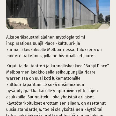
Alkuperäisaustralialainen mytologia toimi
inspiraationa Bunjil Place -kulttuuri- ja
kunnalliskeskukselle Melbournessa. Tuloksena on
moderni rakennus, jolla on historialliset juuret.
Kirjat, taide, teatteri ja kunnalliskeskus: "Bunjil Place"
Melbournen kaakkoisella esikaupungilla Narre
Warrenissa on uusi koti lukemattomille
kulttuuritapahtumille sekä ensimmäinen
pysähdyspaikka kaikille ympäröivien yhteisöjen
asukkaille. Suunnittelu, joka yhdistää erilaiset
käyttötarkoitukset erottamisen sijaan, on asettanut
uusia standardeja: "Se ei ole yksittäinen käyttö tai
laitos, joka jakaa ja erottaa yhteisöä kiinnostuksen,