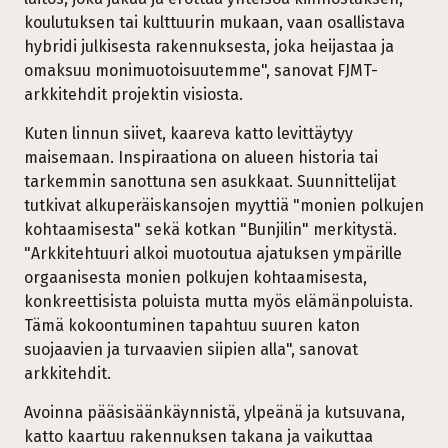
koulutuksen tai kulttuurin mukaan, vaan osallistava
hybridi julkisesta rakennuksesta, joka heijastaa ja
omaksuu monimuotoisuutemme", sanovat FJMT-
arkkitehdit projektin visiosta.
Kuten linnun siivet, kaareva katto levittäytyy
maisemaan. Inspiraationa on alueen historia tai
tarkemmin sanottuna sen asukkaat. Suunnittelijat
tutkivat alkuperäiskansojen myyttiä "monien polkujen
kohtaamisesta" sekä kotkan "Bunjilin" merkitystä.
"Arkkitehtuuri alkoi muotoutua ajatuksen ympärille
orgaanisesta monien polkujen kohtaamisesta,
konkreettisista poluista mutta myös elämänpoluista.
Tämä kokoontuminen tapahtuu suuren katon
suojaavien ja turvaavien siipien alla", sanovat
arkkitehdit.
Avoinna pääsisäänkäynnistä, ylpeänä ja kutsuvana,
katto kaartuu rakennuksen takana ja vaikuttaa