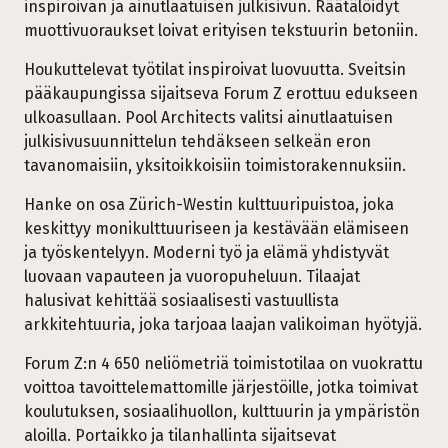
inspiroivan ja ainutlaatuisen julkisivun. Räätälöidyt
muottivuoraukset loivat erityisen tekstuurin betoniin.
Houkuttelevat työtilat inspiroivat luovuutta. Sveitsin
pääkaupungissa sijaitseva Forum Z erottuu edukseen
ulkoasullaan. Pool Architects valitsi ainutlaatuisen
julkisivusuunnittelun tehdäkseen selkeän eron
tavanomaisiin, yksitoikkoisiin toimistorakennuksiin.
Hanke on osa Zürich-Westin kulttuuripuistoa, joka
keskittyy monikulttuuriseen ja kestävään elämiseen
ja työskentelyyn. Moderni työ ja elämä yhdistyvät
luovaan vapauteen ja vuoropuheluun. Tilaajat
halusivat kehittää sosiaalisesti vastuullista
arkkitehtuuria, joka tarjoaa laajan valikoiman hyötyjä.
Forum Z:n 4 650 neliömetriä toimistotilaa on vuokrattu
voittoa tavoittelemattomille järjestöille, jotka toimivat
koulutuksen, sosiaalihuollon, kulttuurin ja ympäristön
aloilla. Portaikko ja tilanhallinta sijaitsevat