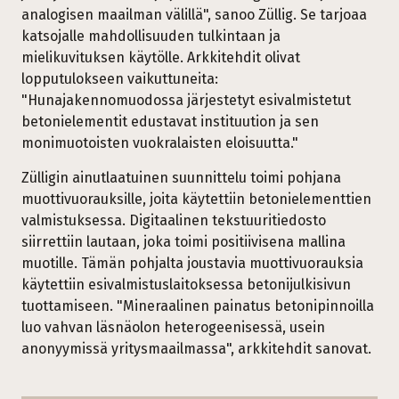
analogisen maailman välillä", sanoo Züllig. Se tarjoaa
katsojalle mahdollisuuden tulkintaan ja
mielikuvituksen käytölle. Arkkitehdit olivat
lopputulokseen vaikuttuneita:
"Hunajakennomuodossa järjestetyt esivalmistetut
betonielementit edustavat instituution ja sen
monimuotoisten vuokralaisten eloisuutta."
Zülligin ainutlaatuinen suunnittelu toimi pohjana
muottivuorauksille, joita käytettiin betonielementtien
valmistuksessa. Digitaalinen tekstuuritiedosto
siirrettiin lautaan, joka toimi positiivisena mallina
muotille. Tämän pohjalta joustavia muottivuorauksia
käytettiin esivalmistuslaitoksessa betonijulkisivun
tuottamiseen. "Mineraalinen painatus betonipinnoilla
luo vahvan läsnäolon heterogeenisessä, usein
anonyymissä yritysmaailmassa", arkkitehdit sanovat.