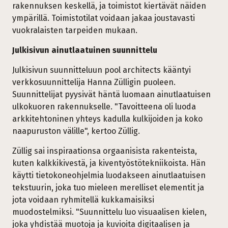
rakennuksen keskellä, ja toimistot kiertävät näiden
ympärillä. Toimistotilat voidaan jakaa joustavasti
vuokralaisten tarpeiden mukaan.
Julkisivun ainutlaatuinen suunnittelu
Julkisivun suunnitteluun pool architects kääntyi
verkkosuunnittelija Hanna Zülligin puoleen.
Suunnittelijat pyysivät häntä luomaan ainutlaatuisen
ulkokuoren rakennukselle. "Tavoitteena oli luoda
arkkitehtoninen yhteys kadulla kulkijoiden ja koko
naapuruston välille", kertoo Züllig.
Züllig sai inspiraationsa orgaanisista rakenteista,
kuten kalkkikivestä, ja kiventyöstötekniikoista. Hän
käytti tietokoneohjelmia luodakseen ainutlaatuisen
tekstuurin, joka tuo mieleen merelliset elementit ja
jota voidaan ryhmitellä kukkamaisiksi
muodostelmiksi. "Suunnittelu luo visuaalisen kielen,
joka yhdistää muotoja ja kuvioita digitaalisen ja