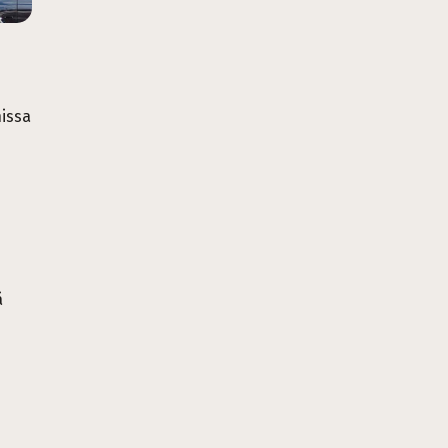
issa
ä