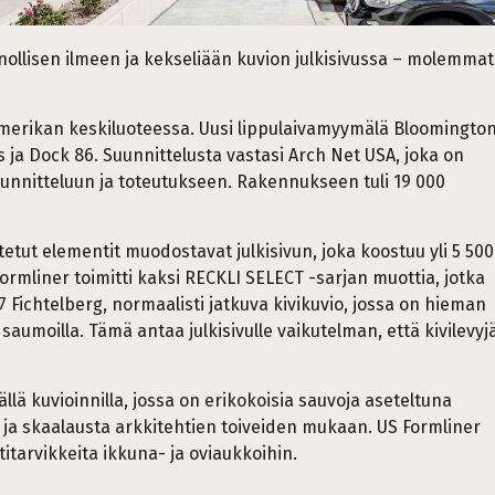
llisen ilmeen ja kekseliään kuvion julkisivussa – molemmat
merikan keskiluoteessa. Uusi lippulaivamyymälä Bloomington
ja Dock 86. Suunnittelusta vastasi Arch Net USA, joka on
uunnitteluun ja toteutukseen. Rakennukseen tuli 19 000
etut elementit muodostavat julkisivun, joka koostuu yli 5 500
Formliner toimitti kaksi RECKLI SELECT -sarjan muottia, jotka
7 Fichtelberg, normaalisti jatkuva kivikuvio, jossa on hieman
 saumoilla. Tämä antaa julkisivulle vaikutelman, että kivilevyj
äällä kuvioinnilla, jossa on erikokoisia sauvoja aseteltuna
 ja skaalausta arkkitehtien toiveiden mukaan. US Formliner
itarvikkeita ikkuna- ja oviaukkoihin.