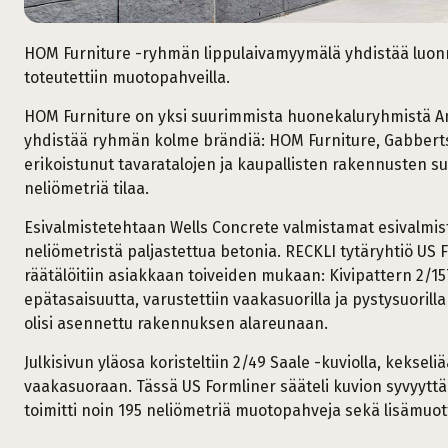
HOM Furniture -ryhmän lippulaivamyymälä yhdistää luonno
toteutettiin muotopahveilla.
HOM Furniture on yksi suurimmista huonekaluryhmistä A
yhdistää ryhmän kolme brändiä: HOM Furniture, Gabberts 
erikoistunut tavaratalojen ja kaupallisten rakennusten s
neliömetriä tilaa.
Esivalmistetehtaan Wells Concrete valmistamat esivalmist
neliömetristä paljastettua betonia. RECKLI tytäryhtiö US 
räätälöitiin asiakkaan toiveiden mukaan: Kivipattern 2/15
epätasaisuutta, varustettiin vaakasuorilla ja pystysuorilla
olisi asennettu rakennuksen alareunaan.
Julkisivun yläosa koristeltiin 2/49 Saale -kuviolla, kekseli
vaakasuoraan. Tässä US Formliner sääteli kuvion syvyyttä
toimitti noin 195 neliömetriä muotopahveja sekä lisämuott