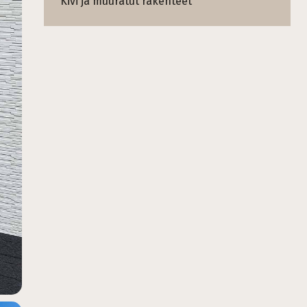
Kivi ja muuratut rakenteet