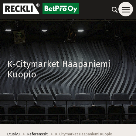
K-Citymarket Haapaniemi
Kuopio
Etusivu
>
Referenssit
>
K-Citymarket Haapaniemi Kuopio