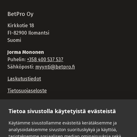
BetPro Oy
Kirkkotie 18
FI-82900 Ilomantsi
Suomi
Jorma Mononen
Puhelin:
+358 400 537 537
Sähköposti:
myynti@betpro.fi
Laskutustiedot
Tietosuojaseloste
Tietoa sivustolla käytetyistä evästeistä
Käytämme sivustollamme evästeitä kerätäksemme ja
analysoidaksemme sivuston suorituskykyä ja käyttöä,
tarjotaksemme sosiaalisen median ominaisuuksia sekä