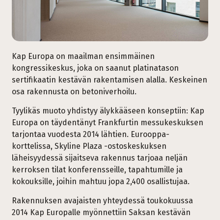
Kap Europa on maailman ensimmäinen
kongressikeskus, joka on saanut platinatason
sertifikaatin kestävän rakentamisen alalla. Keskeinen
osa rakennusta on betoniverhoilu.
Tyylikäs muoto yhdistyy älykkääseen konseptiin: Kap
Europa on täydentänyt Frankfurtin messukeskuksen
tarjontaa vuodesta 2014 lähtien. Eurooppa-
korttelissa, Skyline Plaza -ostoskeskuksen
läheisyydessä sijaitseva rakennus tarjoaa neljän
kerroksen tilat konferensseille, tapahtumille ja
kokouksille, joihin mahtuu jopa 2,400 osallistujaa.
Rakennuksen avajaisten yhteydessä toukokuussa
2014 Kap Europalle myönnettiin Saksan kestävän