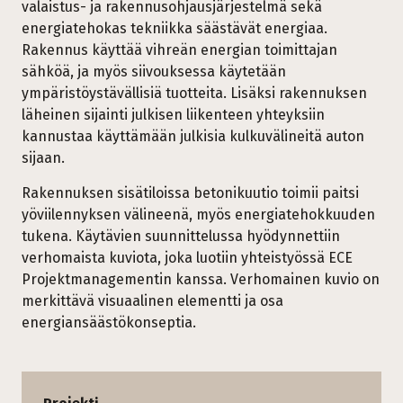
valaistus- ja rakennusohjausjärjestelmä sekä
energiatehokas tekniikka säästävät energiaa.
Rakennus käyttää vihreän energian toimittajan
sähköä, ja myös siivouksessa käytetään
ympäristöystävällisiä tuotteita. Lisäksi rakennuksen
läheinen sijainti julkisen liikenteen yhteyksiin
kannustaa käyttämään julkisia kulkuvälineitä auton
sijaan.
Rakennuksen sisätiloissa betonikuutio toimii paitsi
yöviilennyksen välineenä, myös energiatehokkuuden
tukena. Käytävien suunnittelussa hyödynnettiin
verhomaista kuviota, joka luotiin yhteistyössä ECE
Projektmanagementin kanssa. Verhomainen kuvio on
merkittävä visuaalinen elementti ja osa
energiansäästökonseptia.