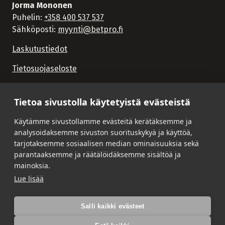
Jorma Mononen
Puhelin:
+358 400 537 537
Sähköposti:
myynti@betpro.fi
Laskutustiedot
Tietosuojaseloste
Tietoa sivustolla käytetyistä evästeistä
Käytämme sivustollamme evästeitä kerätäksemme ja
analysoidaksemme sivuston suorituskykyä ja käyttöä,
tarjotaksemme sosiaalisen median ominaisuuksia sekä
parantaaksemme ja räätälöidäksemme sisältöä ja
mainoksia.
Lue lisää
Salli kaikki evästeet