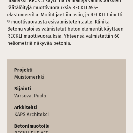
malleiksi. RECKLI käytti näitä malleja valmistaakseen
räätälöityjä muottivuorauksia RECKLI A55-
elastomeerilla. Motifit jaettiin osiin, ja RECKLI toimitti
9 muottivuorausta esivalmistetehtaalle. Klinika
Betonu valoi esivalmistetut betonielementit käyttäen
RECKLI muottivuorauksia. Yhteensä valmistettiin 60
neliömetriä näkyvää betonia.
Projekti
Muistomerkki
Sijainti
Varsova, Puola
Arkkitehti
KAPS Architekci
Betonimuotoilu