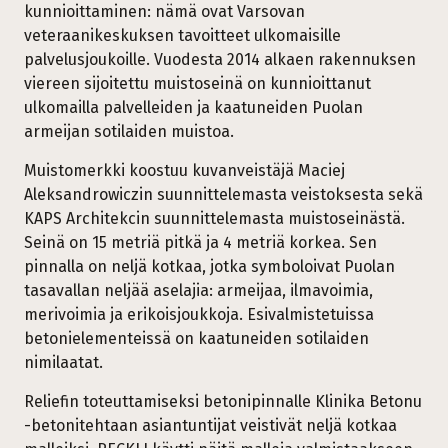
kunnioittaminen: nämä ovat Varsovan
veteraanikeskuksen tavoitteet ulkomaisille
palvelusjoukoille. Vuodesta 2014 alkaen rakennuksen
viereen sijoitettu muistoseinä on kunnioittanut
ulkomailla palvelleiden ja kaatuneiden Puolan
armeijan sotilaiden muistoa.
Muistomerkki koostuu kuvanveistäjä Maciej
Aleksandrowiczin suunnittelemasta veistoksesta sekä
KAPS Architekcin suunnittelemasta muistoseinästä.
Seinä on 15 metriä pitkä ja 4 metriä korkea. Sen
pinnalla on neljä kotkaa, jotka symboloivat Puolan
tasavallan neljää aselajia: armeijaa, ilmavoimia,
merivoimia ja erikoisjoukkoja. Esivalmistetuissa
betonielementeissä on kaatuneiden sotilaiden
nimilaatat.
Reliefin toteuttamiseksi betonipinnalle Klinika Betonu
-betonitehtaan asiantuntijat veistivät neljä kotkaa