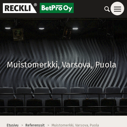
Muistomerkki, Varsova, Puola
Etusivu
>
Referenssit
>
Muistomerkki, Varsova, Puola