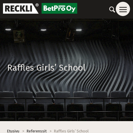
Raffles Girls’ School
Etusivu
>
Referenssit
>
Raffles Girls’ School