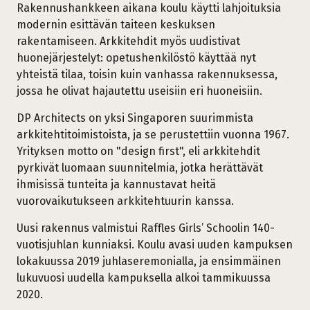
Rakennushankkeen aikana koulu käytti lahjoituksia
modernin esittävän taiteen keskuksen
rakentamiseen. Arkkitehdit myös uudistivat
huonejärjestelyt: opetushenkilöstö käyttää nyt
yhteistä tilaa, toisin kuin vanhassa rakennuksessa,
jossa he olivat hajautettu useisiin eri huoneisiin.
DP Architects on yksi Singaporen suurimmista
arkkitehtitoimistoista, ja se perustettiin vuonna 1967.
Yrityksen motto on "design first", eli arkkitehdit
pyrkivät luomaan suunnitelmia, jotka herättävät
ihmisissä tunteita ja kannustavat heitä
vuorovaikutukseen arkkitehtuurin kanssa.
Uusi rakennus valmistui Raffles Girls’ Schoolin 140-
vuotisjuhlan kunniaksi. Koulu avasi uuden kampuksen
lokakuussa 2019 juhlaseremonialla, ja ensimmäinen
lukuvuosi uudella kampuksella alkoi tammikuussa
2020.