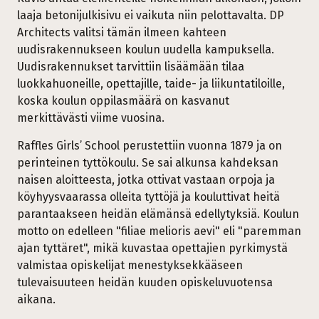
laaja betonijulkisivu ei vaikuta niin pelottavalta. DP
Architects valitsi tämän ilmeen kahteen
uudisrakennukseen koulun uudella kampuksella.
Uudisrakennukset tarvittiin lisäämään tilaa
luokkahuoneille, opettajille, taide- ja liikuntatiloille,
koska koulun oppilasmäärä on kasvanut
merkittävästi viime vuosina.
Raffles Girls’ School perustettiin vuonna 1879 ja on
perinteinen tyttökoulu. Se sai alkunsa kahdeksan
naisen aloitteesta, jotka ottivat vastaan orpoja ja
köyhyysvaarassa olleita tyttöjä ja kouluttivat heitä
parantaakseen heidän elämänsä edellytyksiä. Koulun
motto on edelleen "filiae melioris aevi" eli "paremman
ajan tyttäret", mikä kuvastaa opettajien pyrkimystä
valmistaa opiskelijat menestyksekkääseen
tulevaisuuteen heidän kuuden opiskeluvuotensa
aikana.