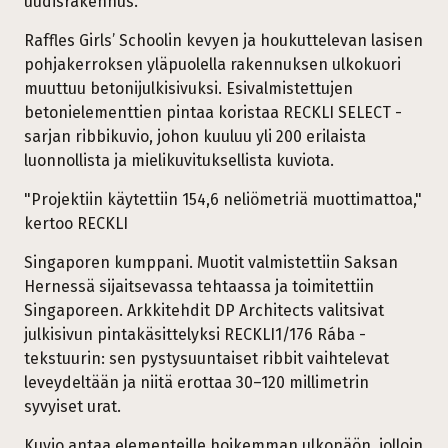
uudisrakennus.
Raffles Girls’ Schoolin kevyen ja houkuttelevan lasisen
pohjakerroksen yläpuolella rakennuksen ulkokuori
muuttuu betonijulkisivuksi. Esivalmistettujen
betonielementtien pintaa koristaa RECKLI SELECT -
sarjan ribbikuvio, johon kuuluu yli 200 erilaista
luonnollista ja mielikuvituksellista kuviota.
"Projektiin käytettiin 154,6 neliömetriä muottimattoa,"
kertoo RECKLI
Singaporen kumppani. Muotit valmistettiin Saksan
Hernessä sijaitsevassa tehtaassa ja toimitettiin
Singaporeen. Arkkitehdit DP Architects valitsivat
julkisivun pintakäsittelyksi RECKLI1/176 Rába -
tekstuurin: sen pystysuuntaiset ribbit vaihtelevat
leveydeltään ja niitä erottaa 30–120 millimetrin
syvyiset urat.
Kuvio antaa elementeille hoikemman ulkonäön, jolloin