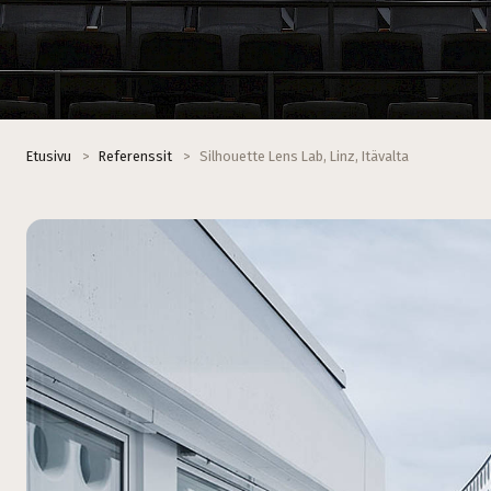
Etusivu
>
Referenssit
>
Silhouette Lens Lab, Linz, Itävalta