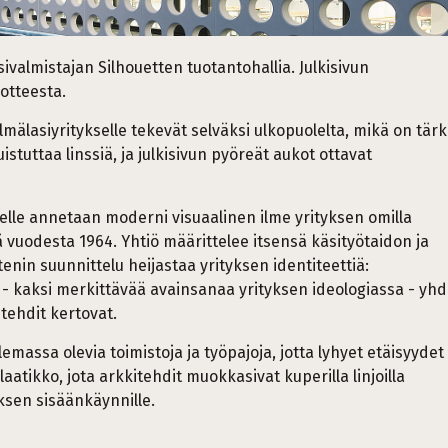
sivalmistajan Silhouetten tuotantohallia. Julkisivun
uotteesta.
silmälasiyritykselle tekevät selväksi ulkopuolelta, mikä on tär
tuttaa linssiä, ja julkisivun pyöreät aukot ottavat
selle annetaan moderni visuaalinen ilme yrityksen omilla
sä vuodesta 1964. Yhtiö määrittelee itsensä käsityötaidon ja
enin suunnittelu heijastaa yrityksen identiteettiä:
- kaksi merkittävää avainsanaa yrityksen ideologiassa - yhd
tehdit kertovat.
lemassa olevia toimistoja ja työpajoja, jotta lyhyet etäisyydet
aatikko, jota arkkitehdit muokkasivat kuperilla linjoilla
ksen sisäänkäynnille.