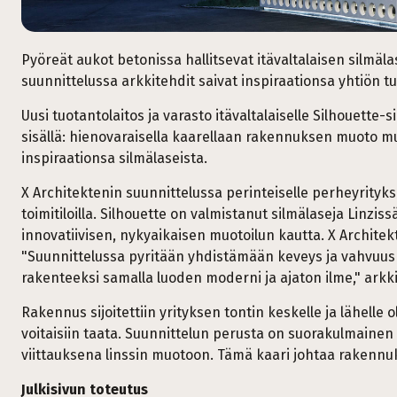
Pyöreät aukot betonissa hallitsevat itävaltalaisen silmäla
suunnittelussa arkkitehdit saivat inspiraationsa yhtiön t
Uusi tuotantolaitos ja varasto itävaltalaiselle Silhouette-
sisällä: hienovaraisella kaarellaan rakennuksen muoto muis
inspiraationsa silmälaseista.
X Architektenin suunnittelussa perinteiselle perheyrityk
toimitiloilla. Silhouette on valmistanut silmälaseja Linzis
innovatiivisen, nykyaikaisen muotoilun kautta. X Architekt
"Suunnittelussa pyritään yhdistämään keveys ja vahvuus 
rakenteeksi samalla luoden moderni ja ajaton ilme," arkki
Rakennus sijoitettiin yrityksen tontin keskelle ja lähelle o
voitaisiin taata. Suunnittelun perusta on suorakulmainen l
viittauksena linssin muotoon. Tämä kaari johtaa rakennu
Julkisivun toteutus