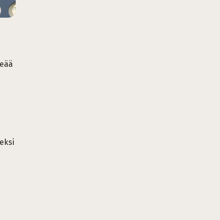
keää
eksi