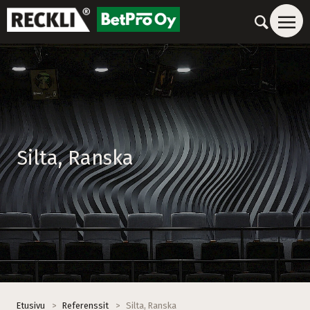
Silta, Ranska
Etusivu
>
Referenssit
>
Silta, Ranska