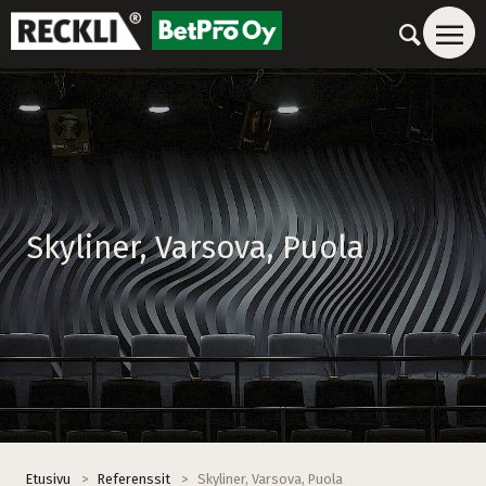
Skyliner, Varsova, Puola
Etusivu
>
Referenssit
>
Skyliner, Varsova, Puola