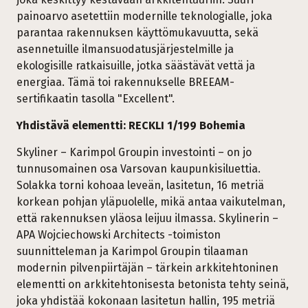
painoarvo asetettiin modernille teknologialle, joka
parantaa rakennuksen käyttömukavuutta, sekä
asennetuille ilmansuodatusjärjestelmille ja
ekologisille ratkaisuille, jotka säästävät vettä ja
energiaa. Tämä toi rakennukselle BREEAM-
sertifikaatin tasolla "Excellent".
Yhdistävä elementti: RECKLI 1/199 Bohemia
Skyliner – Karimpol Groupin investointi – on jo
tunnusomainen osa Varsovan kaupunkisiluettia.
Solakka torni kohoaa leveän, lasitetun, 16 metriä
korkean pohjan yläpuolelle, mikä antaa vaikutelman,
että rakennuksen yläosa leijuu ilmassa. Skylinerin –
APA Wojciechowski Architects -toimiston
suunnitteleman ja Karimpol Groupin tilaaman
modernin pilvenpiirtäjän – tärkein arkkitehtoninen
elementti on arkkitehtonisesta betonista tehty seinä,
joka yhdistää kokonaan lasitetun hallin, 195 metriä