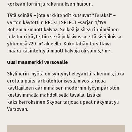
korkean tornin ja rakennuksen huipun.
Tätä seinää – jota arkkitehdit kutsuvat "Teräksi" –
varten käytettiin RECKLI SELECT -sarjan 1/199
Bohemia -muottikalvoa. Selkeä ja sileä ribbimäinen
tekstuuri käytettiin sekä julkisivussa että sisätiloissa
yhteensä 720 m² alueella. Koko tähän tarvittava
määrä käsintehtyjä muottikalvoja oli vain 5,7 m².
Uusi maamerkki Varsovalle
Skylinerin myötä on syntynyt elegantti rakennus, joka
erottuu paitsi arkkitehtonisesti, myös tarjoaa
käyttäjilleen äärimmäisen modernin työympäristön
kestävimmällä mahdollisella tavalla. Lisäksi
kaksikerroksinen Skybar tarjoaa upeat näkymät yli
Varsovan.