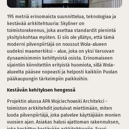
195 metriä erinomaista suunnittelua, teknologiaa ja
kestävää arkkitehtuuria: Skyliner on
toimistorakennus, joka asettaa standardit pienintä
yksityiskohtaa myöten. Ei siis ole yllätys, että tämä
moderni pilvenpiirtäjä on noussut Wola-alueen
uudeksi maamerkiksi – alue, joka on yksi Varsovan
dynaamisimmin kehittyvistä osista. Erinomaiseen
sijaintiin kiinnitettiin erityistä huomiota, sillä Wola-
alueelta pääsee nopeasti ja helposti kaikkiin Puolan
pääkaupungin tärkeimpiin paikkoihin.
Kestävän kehityksen hengessä
Projektin alussa APA Wojciechowski Architekci -
toimiston arkkitehdit joutuivat miettimään, miten
luoda pilvenpiirtäjä, joka palvelee käyttäjiään monien
vuosien ajan. Asiakas halusi ajattoman rakennuksen,
joka keskittyy kestävään arkkitehtuuriin. Suuri