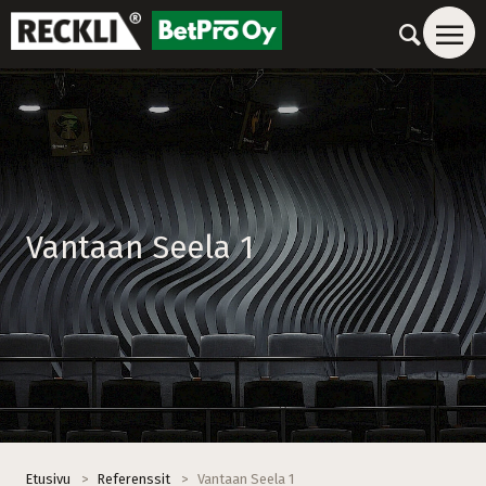
Vantaan Seela 1
Etusivu
>
Referenssit
>
Vantaan Seela 1