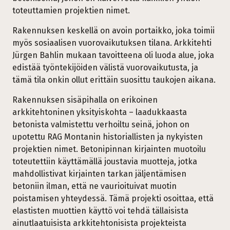
toteuttamien projektien nimet.
Rakennuksen keskellä on avoin portaikko, joka toimii
myös sosiaalisen vuorovaikutuksen tilana. Arkkitehti
Jürgen Bahlin mukaan tavoitteena oli luoda alue, joka
edistää työntekijöiden välistä vuorovaikutusta, ja
tämä tila onkin ollut erittäin suosittu taukojen aikana.
Rakennuksen sisäpihalla on erikoinen
arkkitehtoninen yksityiskohta – laadukkaasta
betonista valmistettu verhoiltu seinä, johon on
upotettu RAG Montanin historiallisten ja nykyisten
projektien nimet. Betonipinnan kirjainten muotoilu
toteutettiin käyttämällä joustavia muotteja, jotka
mahdollistivat kirjainten tarkan jäljentämisen
betoniin ilman, että ne vaurioituivat muotin
poistamisen yhteydessä. Tämä projekti osoittaa, että
elastisten muottien käyttö voi tehdä tällaisista
ainutlaatuisista arkkitehtonisista projekteista