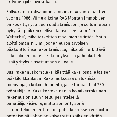
erityinen julkisivuratkaisu.
Zollvereinin koksaamon viimeinen työvuoro päättyi
vuonna 1986. Viime aikoina RAG Montan Immobilien
on keskittynyt alueen uudistamiseen, ja se tunnetaan
nykyään poikkeuksellisesta osoitteestaan "Im
Welterbe", mikä tarkoittaa maailmanperintöä. Yhtiö
aloitti oman 19,5 miljoonan euron arvoisen
pääkonttorinsa rakentamisella, mikä oli merkittävä
askel alueen uudelleenkehityksessä ja houkutteli
lisää yrityksiä asettumaan alueelle.
Uusi rakennuskompleksi käsittää kaksi osaa ja lasisen
poikkileikkauksen. Rakennuksessa on lukuisia
toimistoja ja kokoushuoneita, ja se tarjoaa tilat 250
työntekijälle. Kaksikerroksinen ja kolmikerroksinen
rakennus on suunniteltu perinteisellä
punatiilijulkisivulla, mutta sen erityisenä
suunnitteluelementtinä on pohjakerroksen verhoiltu
betoniseinä, johon on kaiverrettu kaikkien yhtiön