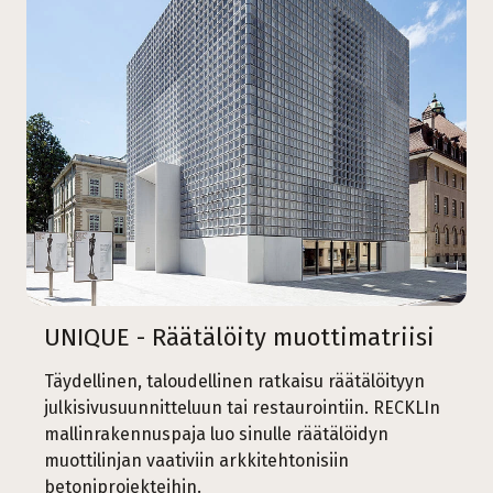
UNIQUE - Räätälöity muottimatriisi
Täydellinen, taloudellinen ratkaisu räätälöityyn
julkisivusuunnitteluun tai restaurointiin. RECKLIn
mallinrakennuspaja luo sinulle räätälöidyn
muottilinjan vaativiin arkkitehtonisiin
betoniprojekteihin.