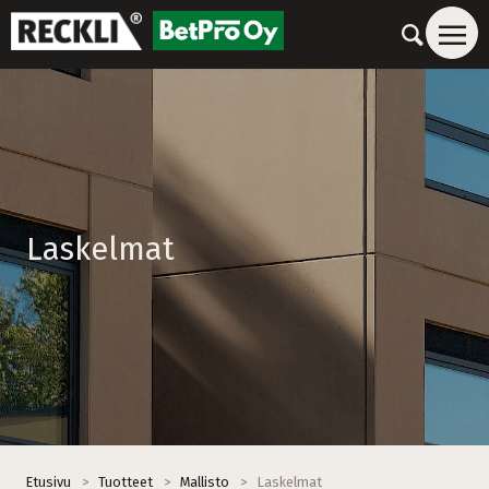
Laskelmat
Etusivu
>
Tuotteet
>
Mallisto
>
Laskelmat