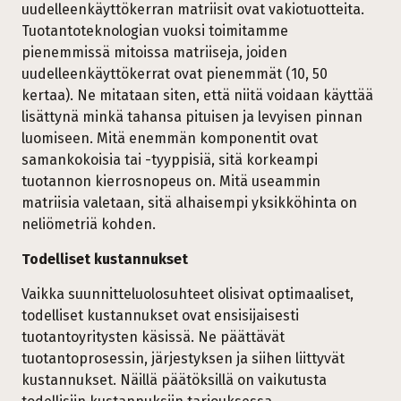
uudelleenkäyttökerran matriisit ovat vakiotuotteita.
Tuotantoteknologian vuoksi toimitamme
pienemmissä mitoissa matriiseja, joiden
uudelleenkäyttökerrat ovat pienemmät (10, 50
kertaa). Ne mitataan siten, että niitä voidaan käyttää
lisättynä minkä tahansa pituisen ja levyisen pinnan
luomiseen. Mitä enemmän komponentit ovat
samankokoisia tai -tyyppisiä, sitä korkeampi
tuotannon kierrosnopeus on. Mitä useammin
matriisia valetaan, sitä alhaisempi yksikköhinta on
neliömetriä kohden.
Todelliset kustannukset
Vaikka suunnitteluolosuhteet olisivat optimaaliset,
todelliset kustannukset ovat ensisijaisesti
tuotantoyritysten käsissä. Ne päättävät
tuotantoprosessin, järjestyksen ja siihen liittyvät
kustannukset. Näillä päätöksillä on vaikutusta