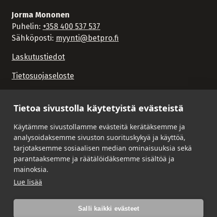
Jorma Mononen
Puhelin:
+358 400 537 537
Sähköposti:
myynti@betpro.fi
Laskutustiedot
Tietosuojaseloste
Tietoa sivustolla käytetyistä evästeistä
Käytämme sivustollamme evästeitä kerätäksemme ja
analysoidaksemme sivuston suorituskykyä ja käyttöä,
tarjotaksemme sosiaalisen median ominaisuuksia sekä
parantaaksemme ja räätälöidäksemme sisältöä ja
mainoksia.
Lue lisää
Salli kaikki evästeet