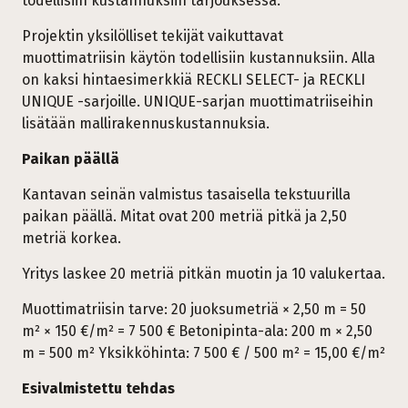
todellisiin kustannuksiin tarjouksessa.
Projektin yksilölliset tekijät vaikuttavat
muottimatriisin käytön todellisiin kustannuksiin. Alla
on kaksi hintaesimerkkiä RECKLI SELECT- ja RECKLI
UNIQUE -sarjoille. UNIQUE-sarjan muottimatriiseihin
lisätään mallirakennuskustannuksia.
Paikan päällä
Kantavan seinän valmistus tasaisella tekstuurilla
paikan päällä. Mitat ovat 200 metriä pitkä ja 2,50
metriä korkea.
Yritys laskee 20 metriä pitkän muotin ja 10 valukertaa.
Muottimatriisin tarve: 20 juoksumetriä × 2,50 m = 50
m² × 150 €/m² = 7 500 € Betonipinta-ala: 200 m × 2,50
m = 500 m² Yksikköhinta: 7 500 € / 500 m² = 15,00 €/m²
Esivalmistettu tehdas