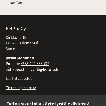
Lue lisää →
BetPro Oy
Kirkkotie 18
FI-82900 Ilomantsi
Suomi
Jorma Mononen
Puhelin:
+358 400 537 537
Sähköposti:
myynti@betpro.fi
Laskutustiedot
Tietosuojaseloste
Tietoa sivustolla käytetyistä evästeistä