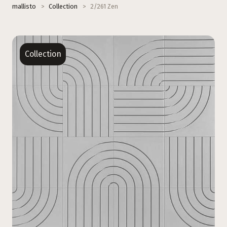
mallisto
>
Collection
>
2/261 Zen
Collection