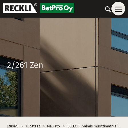
2/261 Zen
Etusivu
>
Tuotteet
>
Mallisto
>
SELECT - Valmis muottimatriisi -