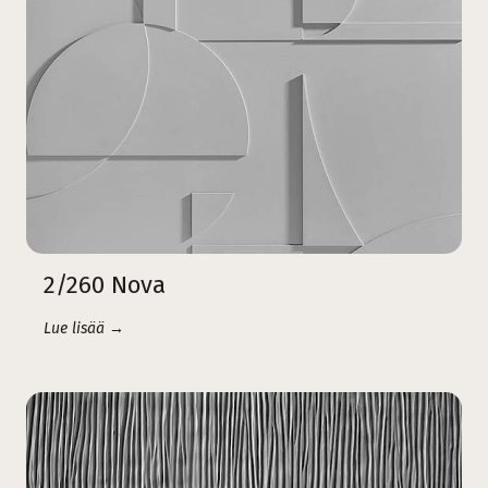
2/260 Nova
Lue lisää →