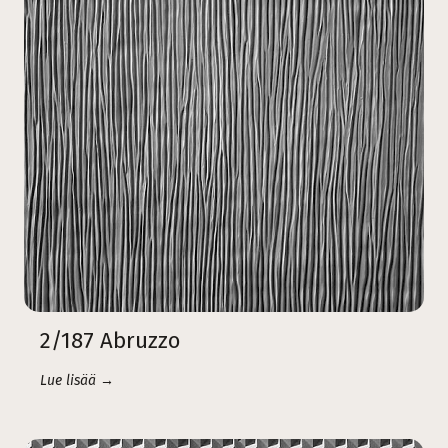
2/187 Abruzzo
Lue lisää →