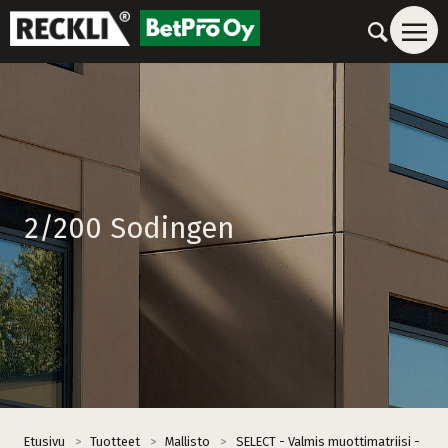
2/200 Sodingen
Etusivu
>
Tuotteet
>
Mallisto
>
SELECT - Valmis muottimatriisi -