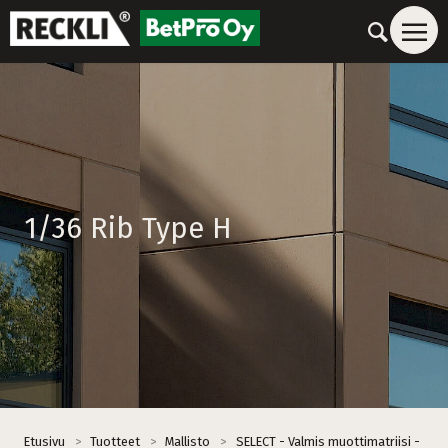
1/36 Rib Type H
Etusivu
>
Tuotteet
>
Mallisto
>
SELECT - Valmis muottimatriisi -