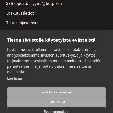
Sähköposti:
myynti@betpro.fi
Laskutustiedot
Tietosuojaseloste
Tietoa sivustolla käytetyistä evästeistä
Käytämme sivustollamme evästeitä kerätäksemme ja
analysoidaksemme sivuston suorituskykyä ja käyttöä,
tarjotaksemme sosiaalisen median ominaisuuksia sekä
parantaaksemme ja räätälöidäksemme sisältöä ja
mainoksia.
Lue lisää
Salli kaikki evästeet
Estä kaikki
Evästeasetukset