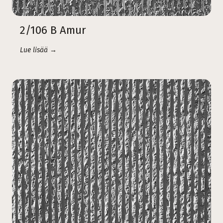
2/106 B Amur
Lue lisää →