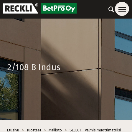
2/108 B Indus
Etusivu
>
Tuotteet
>
Mallisto
>
SELECT - Valmis muottimatriisi -