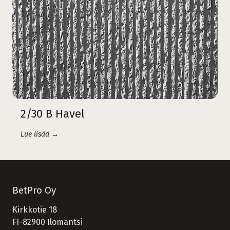
2/30 B Havel
Lue lisää →
BetPro Oy
Kirkkotie 18
FI-82900 Ilomantsi