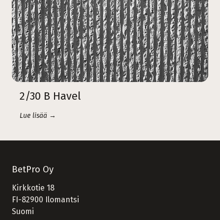
2/30 B Havel
Lue lisää →
BetPro Oy
Kirkkotie 18
FI-82900 Ilomantsi
Suomi