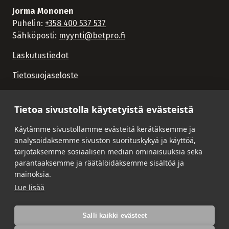
Jorma Mononen
Puhelin:
+358 400 537 537
Sähköposti:
myynti@betpro.fi
Laskutustiedot
Tietosuojaseloste
Tietoa sivustolla käytetyistä evästeistä
Käytämme sivustollamme evästeitä kerätäksemme ja
analysoidaksemme sivuston suorituskykyä ja käyttöä,
tarjotaksemme sosiaalisen median ominaisuuksia sekä
parantaaksemme ja räätälöidäksemme sisältöä ja
mainoksia.
Lue lisää
Salli kaikki evästeet