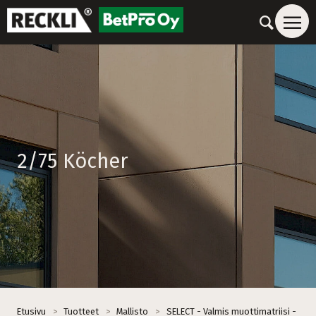
2/75 Köcher
Etusivu
>
Tuotteet
>
Mallisto
>
SELECT - Valmis muottimatriisi -