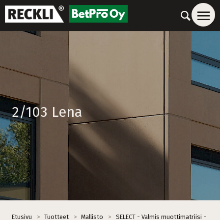
2/103 Lena
Etusivu
>
Tuotteet
>
Mallisto
>
SELECT - Valmis muottimatriisi -