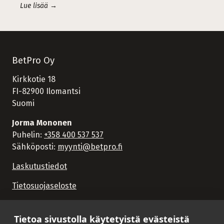
Lue lisää →
BetPro Oy
Kirkkotie 18
FI-82900 Ilomantsi
Suomi
Jorma Mononen
Puhelin:
+358 400 537 537
Sähköposti:
myynti@betpro.fi
Laskutustiedot
Tietosuojaseloste
Tietoa sivustolla käytetyistä evästeistä