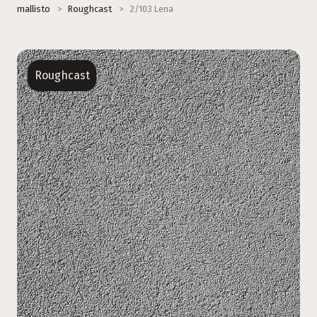
mallisto
>
Roughcast
>
2/103 Lena
Roughcast