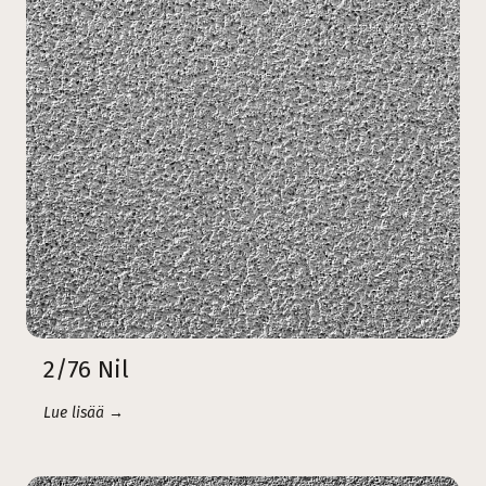
2/76 Nil
Lue lisää →