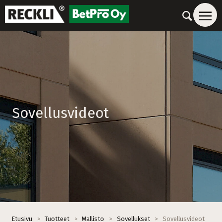
Sovellusvideot
Etusivu
>
Tuotteet
>
Mallisto
>
Sovellukset
>
Sovellusvideot