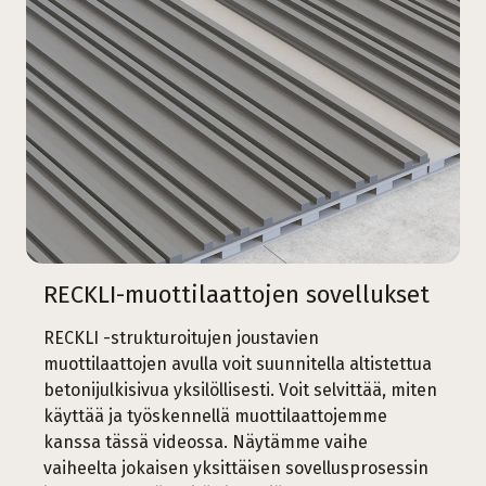
RECKLI-muottilaattojen sovellukset
RECKLI -strukturoitujen joustavien
muottilaattojen avulla voit suunnitella altistettua
betonijulkisivua yksilöllisesti. Voit selvittää, miten
käyttää ja työskennellä muottilaattojemme
kanssa tässä videossa. Näytämme vaihe
vaiheelta jokaisen yksittäisen sovellusprosessin