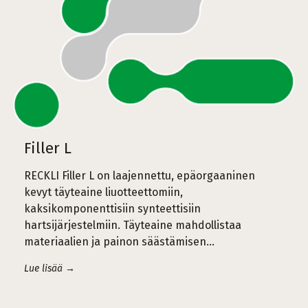
Filler L
RECKLI Filler L on laajennettu, epäorgaaninen
kevyt täyteaine liuotteettomiin,
kaksikomponenttisiin synteettisiin
hartsijärjestelmiin. Täyteaine mahdollistaa
materiaalien ja painon säästämisen...
Lue lisää →