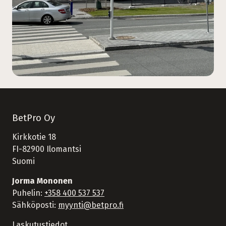
BetPro Oy
Kirkkotie 18
FI-82900 Ilomantsi
Suomi
Jorma Mononen
Puhelin:
+358 400 537 537
Sähköposti:
myynti@betpro.fi
Laskutustiedot