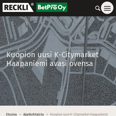
Kuopion uusi K-Citymarket
Haapaniemi avasi ovensa
Etusivu
>
Ajankohtaista
>
Kuopion uusi K-Citymarket Haapaniemi