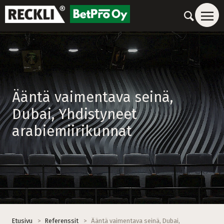
Ääntä vaimentava seinä,
Dubai, Yhdistyneet
arabiemiirikunnat
Etusivu
>
Referenssit
>
Ääntä vaimentava seinä, Dubai,