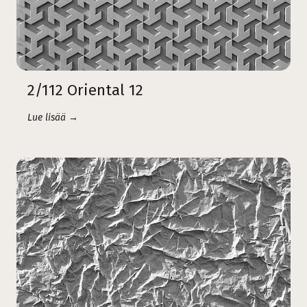
2/112 Oriental 12
Lue lisää →