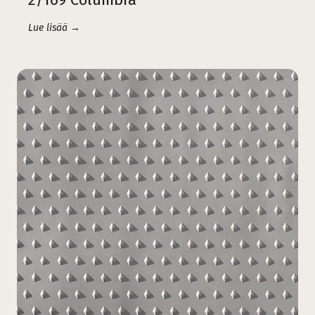
Lue lisää →