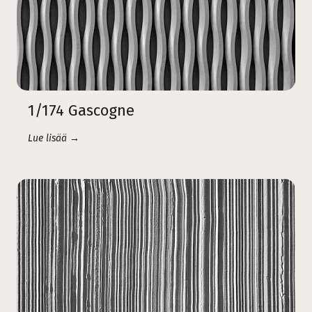
1/174 Gascogne
Lue lisää →