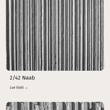
2/42 Naab
Lue lisää →