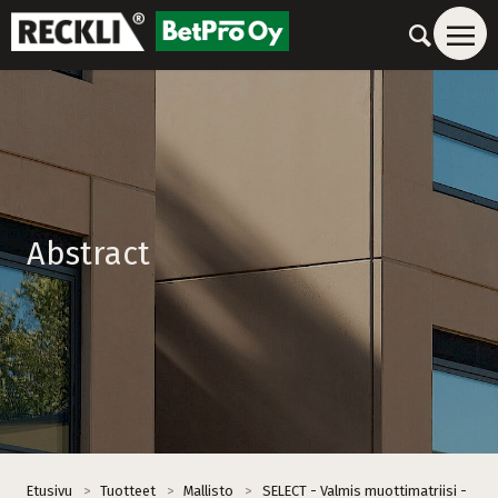
Abstract
Etusivu
>
Tuotteet
>
Mallisto
>
SELECT - Valmis muottimatriisi -