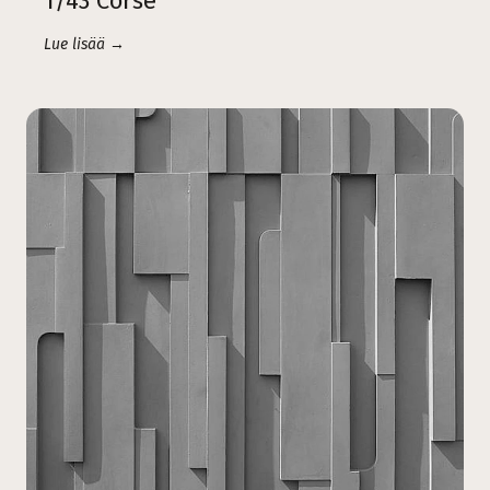
1/43 Corse
Lue lisää →