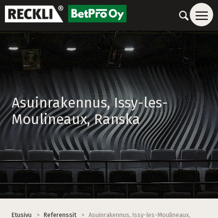
Asuinrakennus, Issy-les-
Moulineaux, Ranska
Etusivu
>
Referenssit
>
Asuinrakennus, Issy-les-Moulineaux,