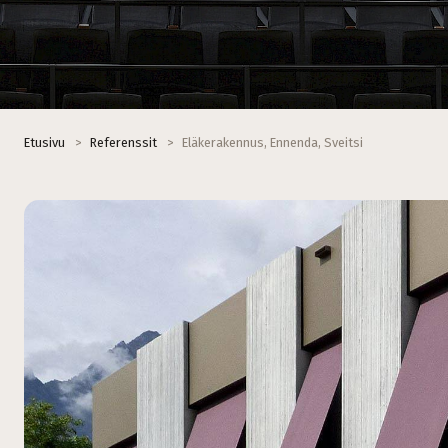
Etusivu
>
Referenssit
>
Eläkerakennus, Ennenda, Sveitsi