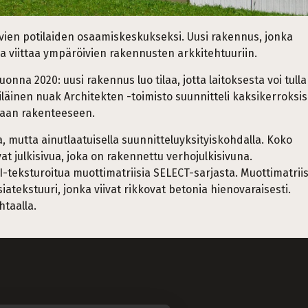
vien potilaiden osaamiskeskukseksi. Uusi rakennus, jonka
 ja viittaa ympäröivien rakennusten arkkitehtuuriin.
a 2020: uusi rakennus luo tilaa, jotta laitoksesta voi tulla
läinen nuak Architekten -toimisto suunnitteli kaksikerroksi
vaan rakenteeseen.
, mutta ainutlaatuisella suunnitteluyksityiskohdalla. Koko
at julkisivua, joka on rakennettu verhojulkisivuna.
-teksturoitua muottimatriisia SELECT-sarjasta. Muottimatriis
siatekstuuri, jonka viivat rikkovat betonia hienovaraisesti.
htaalla.