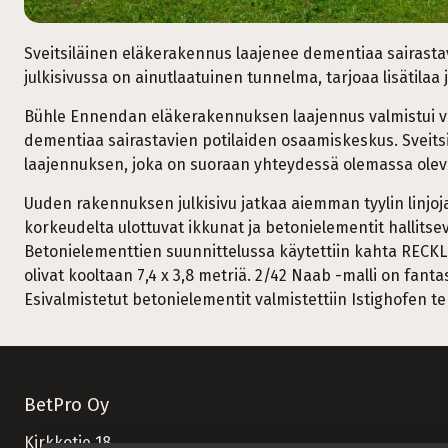
Sveitsiläinen eläkerakennus laajenee dementiaa sairasta
julkisivussa on ainutlaatuinen tunnelma, tarjoaa lisätilaa
Bühle Ennendan eläkerakennuksen laajennus valmistui vuonn
dementiaa sairastavien potilaiden osaamiskeskus. Sveitsi
laajennuksen, joka on suoraan yhteydessä olemassa ole
Uuden rakennuksen julkisivu jatkaa aiemman tyylin linjoja
korkeudelta ulottuvat ikkunat ja betonielementit hallitsev
Betonielementtien suunnittelussa käytettiin kahta RECKLI
olivat kooltaan 7,4 x 3,8 metriä. 2/42 Naab -malli on fanta
Esivalmistetut betonielementit valmistettiin Istighofen te
BetPro Oy
Kirkkotie 18