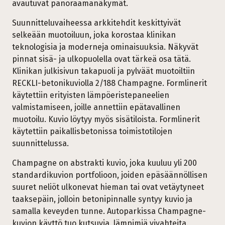
avautuvat panoraamanäkymät.
Suunnitteluvaiheessa arkkitehdit keskittyivät
selkeään muotoiluun, joka korostaa klinikan
teknologisia ja moderneja ominaisuuksia. Näkyvät
pinnat sisä- ja ulkopuolella ovat tärkeä osa tätä.
Klinikan julkisivun takapuoli ja pylväät muotoiltiin
RECKLI-betonikuviolla 2/188 Champagne. Formlinerit
käytettiin erityisten lämpöeristepaneelien
valmistamiseen, joille annettiin epätavallinen
muotoilu. Kuvio löytyy myös sisätiloista. Formlinerit
käytettiin paikallisbetonissa toimistotilojen
suunnittelussa.
Champagne on abstrakti kuvio, joka kuuluu yli 200
standardikuvion portfolioon, joiden epäsäännöllisen
suuret neliöt ulkonevat hieman tai ovat vetäytyneet
taaksepäin, jolloin betonipinnalle syntyy kuvio ja
samalla keveyden tunne. Autoparkissa Champagne-
kuvion käyttö tuo kutsuvia, lämpimiä vivahteita.