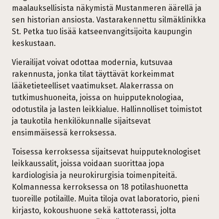
maalauksellisista näkymistä Mustanmeren äärellä ja
sen historian ansiosta. Vastarakennettu silmäklinikka
St. Petka tuo lisää katseenvangitsijoita kaupungin
keskustaan.
Vierailijat voivat odottaa modernia, kutsuvaa
rakennusta, jonka tilat täyttävät korkeimmat
lääketieteelliset vaatimukset. Alakerrassa on
tutkimushuoneita, joissa on huipputeknologiaa,
odotustila ja lasten leikkialue. Hallinnolliset toimistot
ja taukotila henkilökunnalle sijaitsevat
ensimmäisessä kerroksessa.
Toisessa kerroksessa sijaitsevat huipputeknologiset
leikkaussalit, joissa voidaan suorittaa jopa
kardiologisia ja neurokirurgisia toimenpiteitä.
Kolmannessa kerroksessa on 18 potilashuonetta
tuoreille potilaille. Muita tiloja ovat laboratorio, pieni
kirjasto, kokoushuone sekä kattoterassi, jolta