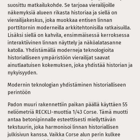
suosittu matkailukohde. Se tarjoaa vierailijoille
näkemyksiä alueen rikasta historiaa ja siellä on
vierailijakeskus, joka muokkaa entisen linnan
porttitornin moderneilla arkkitehtonisilla ratkaisuilla.
Lisäksi siellä on kahvila, ensimmäisessä kerroksessa
interaktiivinen linnan näyttely ja näköalatasanne
katolla. Yhdistämällä moderneja teknologioita
historialliseen ympäristöön vierailijat saavat
ainutlaatuisen kokemuksen, joka yhdistää historian ja
nykyisyyden.
Modernin teknologian yhdistäminen historialliseen
perintöön
Padon muuri rakennettiin paikan päällä käyttäen 55
neliömetriä RECKLI-muottia 1/43 Corse. Tämä muotti
antaa betonipinnalle esteettisesti miellyttävän
tekstuurin, joka harmonisoi linnan historiallisen
julkisivun kanssa. Vaikka Corse alun perin kulkee