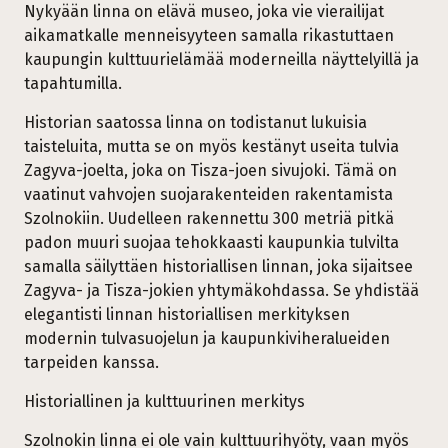
Nykyään linna on elävä museo, joka vie vierailijat
aikamatkalle menneisyyteen samalla rikastuttaen
kaupungin kulttuurielämää moderneilla näyttelyillä ja
tapahtumilla.
Historian saatossa linna on todistanut lukuisia
taisteluita, mutta se on myös kestänyt useita tulvia
Zagyva-joelta, joka on Tisza-joen sivujoki. Tämä on
vaatinut vahvojen suojarakenteiden rakentamista
Szolnokiin. Uudelleen rakennettu 300 metriä pitkä
padon muuri suojaa tehokkaasti kaupunkia tulvilta
samalla säilyttäen historiallisen linnan, joka sijaitsee
Zagyva- ja Tisza-jokien yhtymäkohdassa. Se yhdistää
elegantisti linnan historiallisen merkityksen
modernin tulvasuojelun ja kaupunkiviheralueiden
tarpeiden kanssa.
Historiallinen ja kulttuurinen merkitys
Szolnokin linna ei ole vain kulttuurihyöty, vaan myös