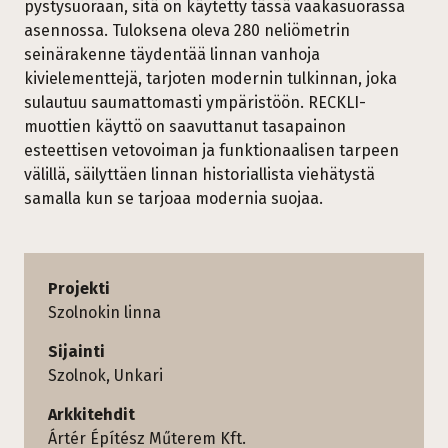
pystysuoraan, sitä on käytetty tässä vaakasuorassa
asennossa. Tuloksena oleva 280 neliömetrin
seinärakenne täydentää linnan vanhoja
kivielementtejä, tarjoten modernin tulkinnan, joka
sulautuu saumattomasti ympäristöön. RECKLI-
muottien käyttö on saavuttanut tasapainon
esteettisen vetovoiman ja funktionaalisen tarpeen
välillä, säilyttäen linnan historiallista viehätystä
samalla kun se tarjoaa modernia suojaa.
Projekti
Szolnokin linna
Sijainti
Szolnok, Unkari
Arkkitehdit
Ártér Építész Műterem Kft.