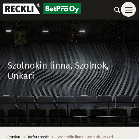
Szolnokin linna, Szolnok,
Unkari
Etusivu
>
Referenssit
>
Szolnokin linna, Szolnok, Unkari