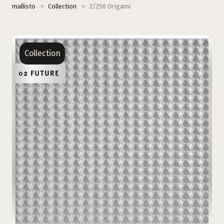
mallisto
>
Collection
>
2/256 Origami
Collection