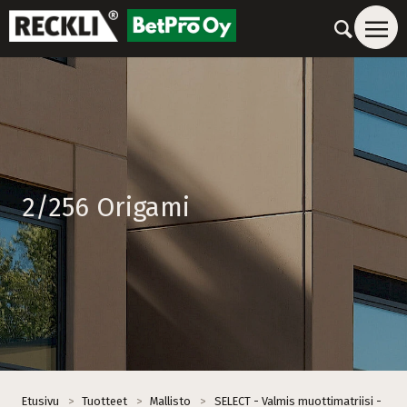
2/256 Origami
Etusivu
>
Tuotteet
>
Mallisto
>
SELECT - Valmis muottimatriisi -