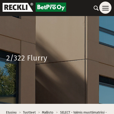
2/322 Flurry
Etusivu
>
Tuotteet
>
Mallisto
>
SELECT - Valmis muottimatriisi -