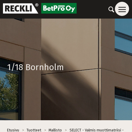
1/18 Bornholm
Etusivu
>
Tuotteet
>
Mallisto
>
SELECT - Valmis muottimatriisi -