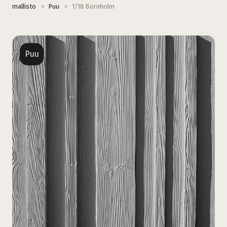
mallisto
>
Puu
>
1/18 Bornholm
Puu