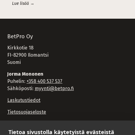
Lue lisää →
BetPro Oy
Kirkkotie 18
FI-82900 Ilomantsi
Suomi
Jorma Mononen
Puhelin:
+358 400 537 537
Sähköposti:
myynti@betpro.fi
Laskutustiedot
Tietosuojaseloste
Tietoa sivustolla käytetyistä evästeistä