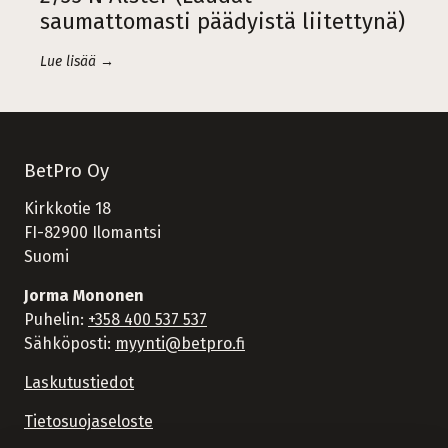
saumattomasti päädyistä liitettynä)
Lue lisää →
BetPro Oy
Kirkkotie 18
FI-82900 Ilomantsi
Suomi
Jorma Mononen
Puhelin:
+358 400 537 537
Sähköposti:
myynti@betpro.fi
Laskutustiedot
Tietosuojaseloste