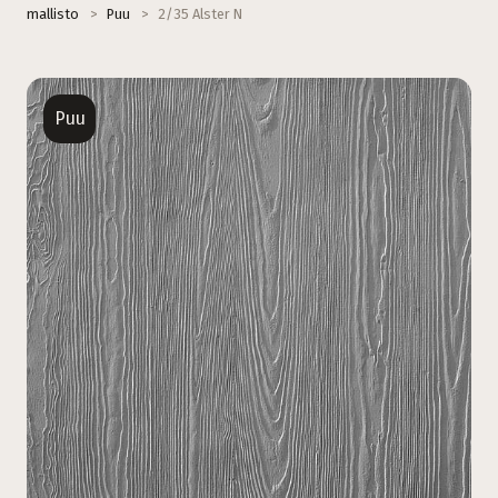
mallisto
>
Puu
>
2/35 Alster N
Puu