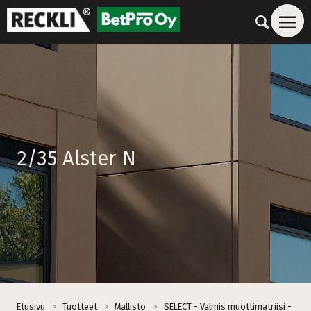
2/35 Alster N
Etusivu
>
Tuotteet
>
Mallisto
>
SELECT - Valmis muottimatriisi -