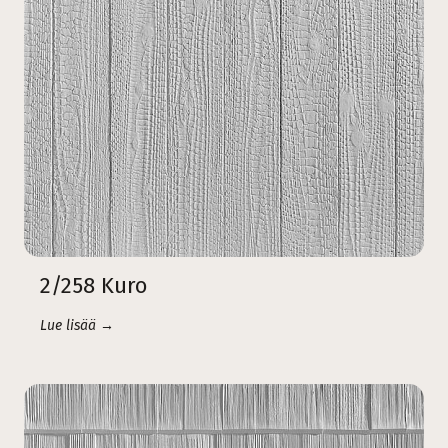
2/258 Kuro
Lue lisää →