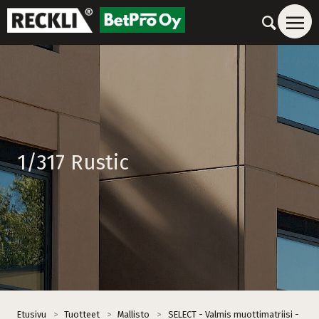
1/317 Rustic
Etusivu
>
Tuotteet
>
Mallisto
>
SELECT - Valmis muottimatriisi -