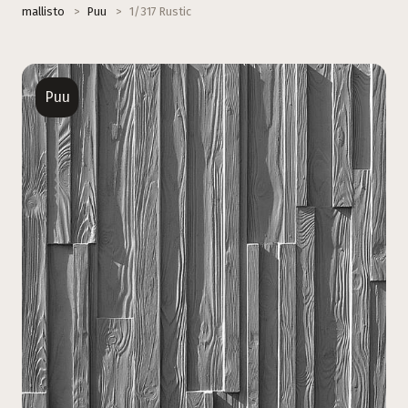
mallisto
>
Puu
>
1/317 Rustic
Puu