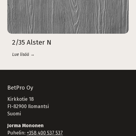
2/35 Alster N
Lue lisää →
BetPro Oy
Kirkkotie 18
FI-82900 Ilomantsi
Suomi
Jorma Mononen
Puhelin:
+358 400 537 537