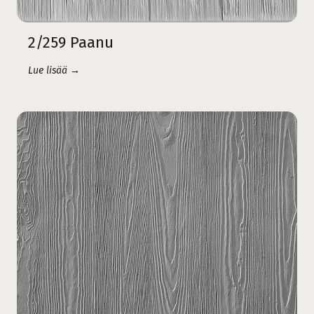
2/259 Paanu
Lue lisää →