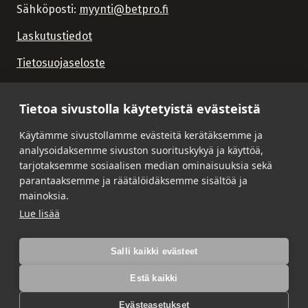
Sähköposti:
myynti@betpro.fi
Laskutustiedot
Tietosuojaseloste
Tietoa sivustolla käytetyistä evästeistä
Käytämme sivustollamme evästeitä kerätäksemme ja
analysoidaksemme sivuston suorituskykyä ja käyttöä,
tarjotaksemme sosiaalisen median ominaisuuksia sekä
parantaaksemme ja räätälöidäksemme sisältöä ja
mainoksia.
Lue lisää
Salli kaikki evästeet
Estä kaikki
Evästeasetukset