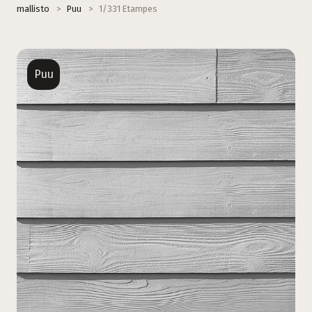
mallisto
>
Puu
>
1/331 Etampes
Puu