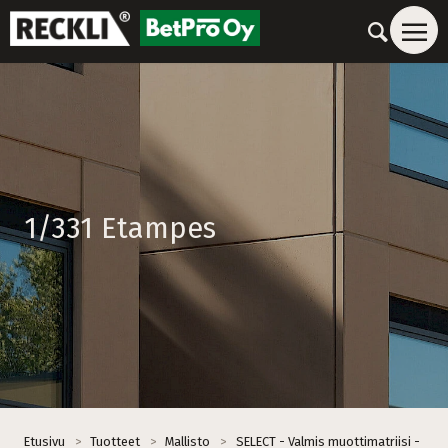
1/331 Etampes
Etusivu
>
Tuotteet
>
Mallisto
>
SELECT - Valmis muottimatriisi -