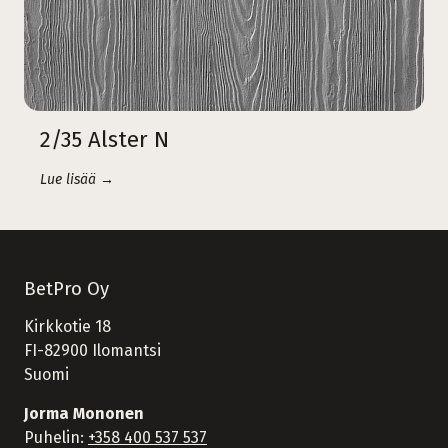
2/35 Alster N
Lue lisää →
BetPro Oy
Kirkkotie 18
FI-82900 Ilomantsi
Suomi
Jorma Mononen
Puhelin:
+358 400 537 537