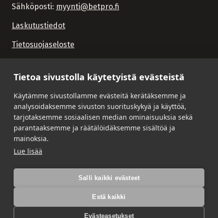
Sähköposti:
myynti@betpro.fi
Laskutustiedot
Tietosuojaseloste
Tietoa sivustolla käytetyistä evästeistä
Käytämme sivustollamme evästeitä kerätäksemme ja
analysoidaksemme sivuston suorituskykyä ja käyttöä,
tarjotaksemme sosiaalisen median ominaisuuksia sekä
parantaaksemme ja räätälöidäksemme sisältöä ja
mainoksia.
Lue lisää
Salli kaikki evästeet
Estä kaikki
Evästeasetukset