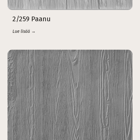
2/259 Paanu
Lue lisää →