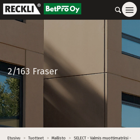
2/163 Fraser
Etusivu
>
Tuotteet
>
Mallisto
>
SELECT - Valmis muottimatriisi -