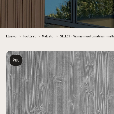
Etusivu
>
Tuotteet
>
Mallisto
>
SELECT - Valmis muottimatriisi -mall
Puu