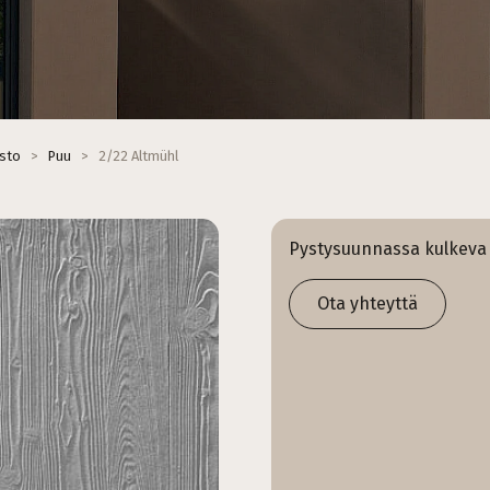
isto
>
Puu
>
2/22 Altmühl
Pystysuunnassa kulkeva pu
Ota yhteyttä