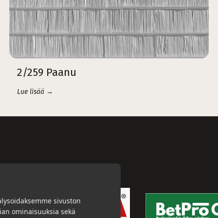
2/259 Paanu
Lue lisää →
alysoidaksemme sivuston
dian ominaisuuksia sekä