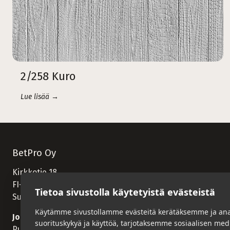
2/258 Kuro
Lue lisää →
BetPro Oy
Kirkkotie 18
FI-82900 Ilomantsi
Tietoa sivustolla käytetyistä evästeistä
Suomi
Käytämme sivustollamme evästeitä kerätäksemme ja an
Jorma Mononen
suorituskykyä ja käyttöä, tarjotaksemme sosiaalisen me
Puhelin:
+358 400 537 537