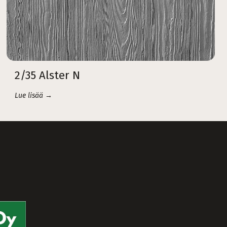
2/35 Alster N
Lue lisää →