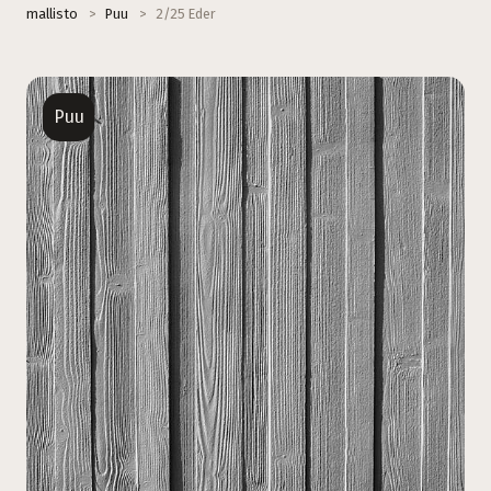
mallisto
>
Puu
>
2/25 Eder
Puu