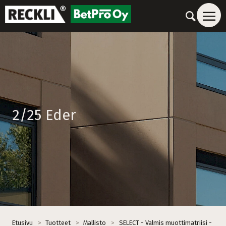
2/25 Eder
Etusivu
>
Tuotteet
>
Mallisto
>
SELECT - Valmis muottimatriisi -