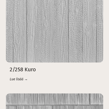
2/258 Kuro
Lue lisää →