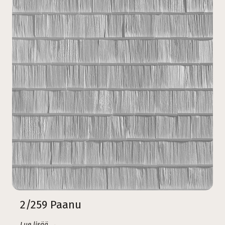
2/259 Paanu
Lue lisää →