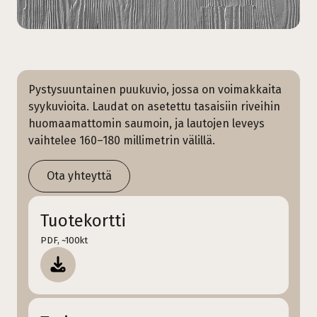
Pystysuuntainen puukuvio, jossa on voimakkaita
syykuvioita. Laudat on asetettu tasaisiin riveihin
huomaamattomin saumoin, ja lautojen leveys
vaihtelee 160–180 millimetrin välillä.
Ota yhteyttä
Tuotekortti
PDF, ~100kt