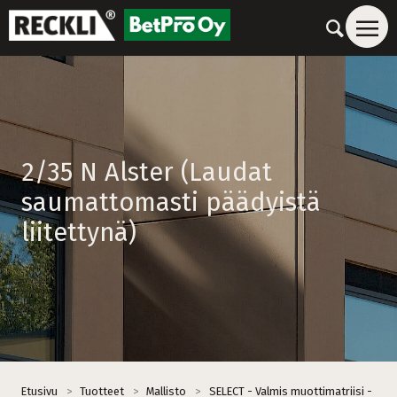
2/35 N Alster (Laudat
saumattomasti päädyistä
liitettynä)
Etusivu
>
Tuotteet
>
Mallisto
>
SELECT - Valmis muottimatriisi -