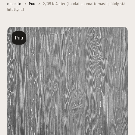
mallisto
>
Puu
>
2/35 N Alster (Laudat saumattomasti päädyistä
liitettynä)
Puu