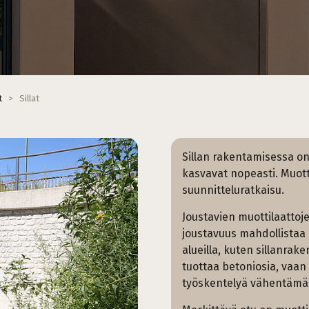
t
>
Sillat
Sillan rakentamisessa on
kasvavat nopeasti. Muott
suunnitteluratkaisu.
Joustavien muottilaattoj
joustavuus mahdollistaa
alueilla, kuten sillanrak
tuottaa betoniosia, vaa
työskentelyä vähentämäl