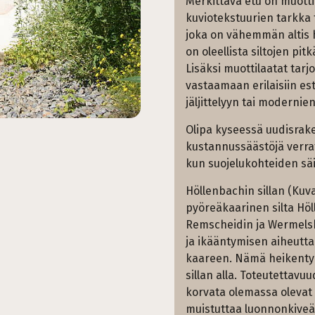
Merkittävä etu on muotti
kuviotekstuurien tarkka
joka on vähemmän altis ha
on oleellista siltojen pi
Lisäksi muottilaatat tarj
vastaamaan erilaisiin es
jäljittelyyn tai modernie
Olipa kyseessä uudisrake
kustannussäästöjä verrat
kun suojelukohteiden säi
Höllenbachin sillan (Kuv
pyöreäkaarinen silta Höl
Remscheidin ja Wermelskir
ja ikääntymisen aiheutta
kaareen. Nämä heikentymät 
sillan alla. Toteutettavu
korvata olemassa olevat 
muistuttaa luonnonkiveä. 