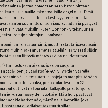
laattojen varmistama tasainen laatu. Pinta- ja
 toistaminen johtaa homogeeniseen betonipintaan,
lkeamille ja muille rakenteellisille ongelmille. Tämä
tkäaikaisen turvallisuuden ja kestävyyden kannalta.
oavat suuren suunnittelullisen joustavuuden ja pystyvät
teettisiin vaatimuksiin, kuten luonnonkivitekstuurien
n, teksturoitujen pintojen luomiseen.
ntaminen tai restaurointi, muottilaatat tarjoavat usein
tuna muihin rakennusmateriaaleihin, erityisesti silloin,
lyttämiseen liittyviä määräyksiä on noudatettava.
a 1) kunnostuksen aikana, joka on suojeltu
lenbach-joen ja Landstraße 409 yli A1-tien varrella
chenin välillä, toteutettiin laajoja toimenpiteitä sään
mien vaurioiden vuoksi, jotka vaikuttivat sen 22
aiheuttivat riskejä jalankulkijoille ja autoilijoille
uden ja kustannussyiden vuoksi arkkitehdit päättivät
luonnonkiviharkot näkymättömällä betonilla, joka
Haasteena oli erilaiset tekstuurit sillan