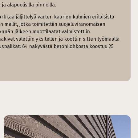
a alapuolisilla pinnoilla.
kkaa jäljittelyä varten kaarien kulmien erilaisista
in mallit, jotka toimitettiin suojeluviranomaisen
nnän jälkeen muottilaatat valmistettiin.
ivet valettiin yksitellen ja koottiin sitten työmaalla
uspalikat: 64 näkyvästä betonilohkosta koostuu 25