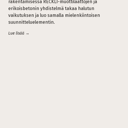
rakentamisessa RECKLI-muottilaattojen ja
erikoisbetonin yhdistelmä takaa halutun
vaikutuksen ja luo samalla mielenkiintoisen
suunnitteluelementin.
Lue lisää →