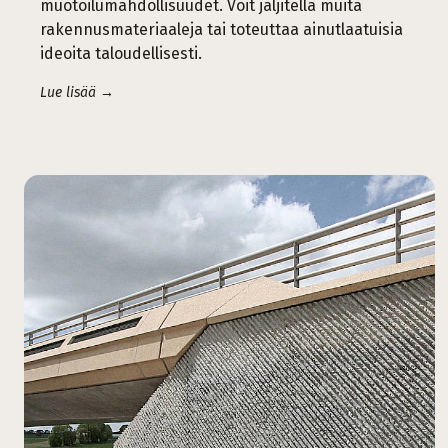
muotoilumahdollisuudet. Voit jäljitellä muita
rakennusmateriaaleja tai toteuttaa ainutlaatuisia
ideoita taloudellisesti.
Lue lisää →