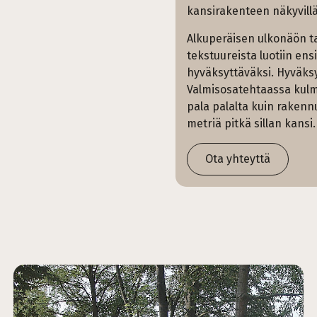
kansirakenteen näkyvillä j
Alkuperäisen ulkonäön tar
tekstuureista luotiin ens
hyväksyttäväksi. Hyväksy
Valmisosatehtaassa kulmak
pala palalta kuin rakenn
metriä pitkä sillan kansi.
Ota yhteyttä