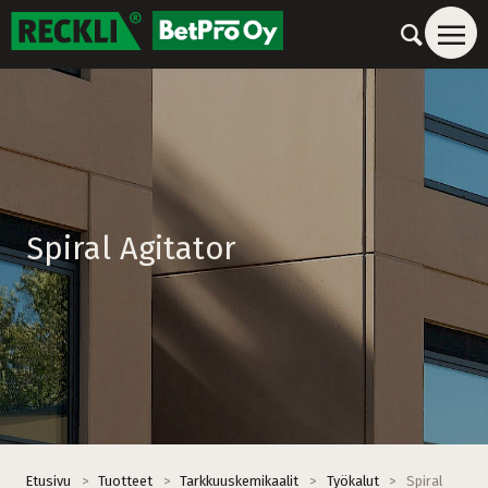
Spiral Agitator
Etusivu
>
Tuotteet
>
Tarkkuuskemikaalit
>
Työkalut
>
Spiral