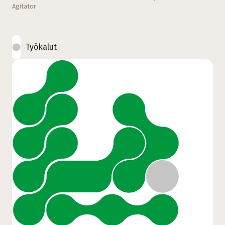
Agitator
Työkalut