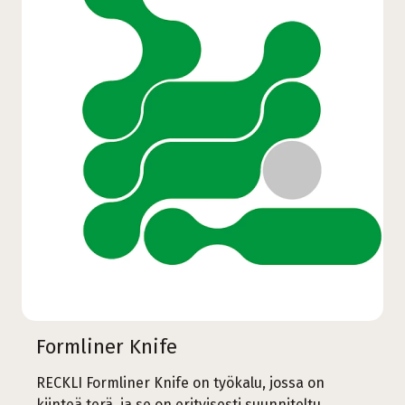
Formliner Knife
RECKLI Formliner Knife on työkalu, jossa on
kiinteä terä, ja se on erityisesti suunniteltu