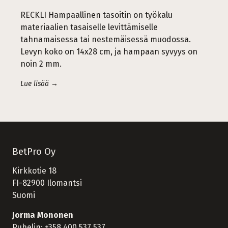
RECKLI Hampaallinen tasoitin on työkalu
materiaalien tasaiselle levittämiselle
tahnamaisessa tai nestemäisessä muodossa.
Levyn koko on 14x28 cm, ja hampaan syvyys on
noin 2 mm.
Lue lisää →
BetPro Oy
Kirkkotie 18
FI-82900 Ilomantsi
Suomi
Jorma Mononen
Puhelin:
+358 400 537 537