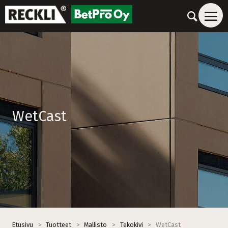
WetCast
Etusivu
>
Tuotteet
>
Mallisto
>
Tekokivi
>
WetCast