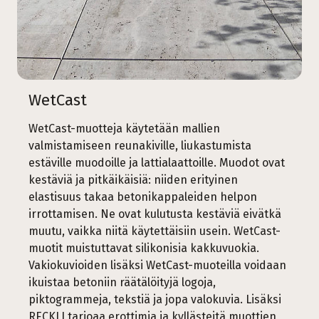
WetCast
WetCast-muotteja käytetään mallien
valmistamiseen reunakiville, liukastumista
estäville muodoille ja lattialaattoille. Muodot ovat
kestäviä ja pitkäikäisiä: niiden erityinen
elastisuus takaa betonikappaleiden helpon
irrottamisen. Ne ovat kulutusta kestäviä eivätkä
muutu, vaikka niitä käytettäisiin usein. WetCast-
muotit muistuttavat silikonisia kakkuvuokia.
Vakiokuvioiden lisäksi WetCast-muoteilla voidaan
ikuistaa betoniin räätälöityjä logoja,
piktogrammeja, tekstiä ja jopa valokuvia. Lisäksi
RECKLI tarjoaa erottimia ja kyllästeitä muottien