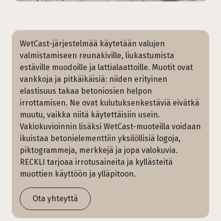
WetCast-järjestelmää käytetään valujen
valmistamiseen reunakiville, liukastumista
estäville muodoille ja lattialaattoille. Muotit ovat
vankkoja ja pitkäikäisiä: niiden erityinen
elastisuus takaa betoniosien helpon
irrottamisen. Ne ovat kulutuksenkestäviä eivätkä
muutu, vaikka niitä käytettäisiin usein.
Vakiokuvioinnin lisäksi WetCast-muoteilla voidaan
ikuistaa betonielementtiin yksilöllisiä logoja,
piktogrammeja, merkkejä ja jopa valokuvia.
RECKLI tarjoaa irrotusaineita ja kyllästeitä
muottien käyttöön ja ylläpitoon.
Ota yhteyttä