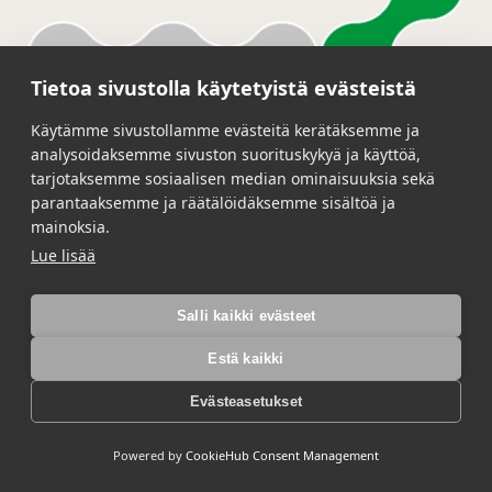
Tietoa sivustolla käytetyistä evästeistä
Käytämme sivustollamme evästeitä kerätäksemme ja
analysoidaksemme sivuston suorituskykyä ja käyttöä,
tarjotaksemme sosiaalisen median ominaisuuksia sekä
parantaaksemme ja räätälöidäksemme sisältöä ja
mainoksia.
Lue lisää
Salli kaikki evästeet
Estä kaikki
Evästeasetukset
PUR-Elastomer A70
Powered by
CookieHub Consent Management
RECKLI PUR-Elastomer A70 on kaadettava,
joustava, kaksikomponenttinen synteettinen