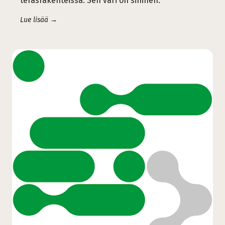
teräsrakenteissa. Sen väri on sininen.
Lue lisää →