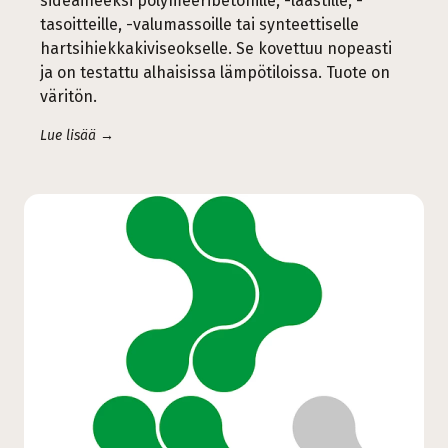
sideaineeksi polymeeribetonille, -laastille, -
tasoitteille, -valumassoille tai synteettiselle
hartsihiekkakiviseokselle. Se kovettuu nopeasti
ja on testattu alhaisissa lämpötiloissa. Tuote on
väritön.
Lue lisää →