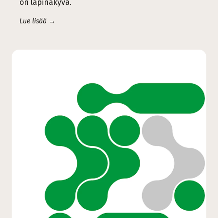
on läpinäkyvä.
Lue lisää →