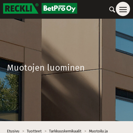
Muotojen luominen
Etusivu
>
Tuotteet
>
Tarkkuuskemikaalit
>
Muotoilu ja