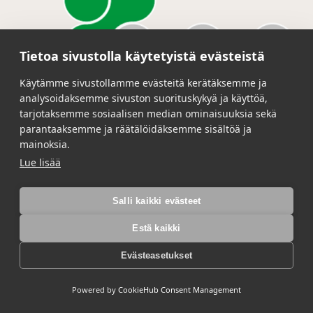
Tietoa sivustolla käytetyistä evästeistä
Käytämme sivustollamme evästeitä kerätäksemme ja
analysoidaksemme sivuston suorituskykyä ja käyttöä,
tarjotaksemme sosiaalisen median ominaisuuksia sekä
parantaaksemme ja räätälöidäksemme sisältöä ja
PUR-Elastomer A45
mainoksia.
Lue lisää
RECKLI PUR-Elastomer A45 on kaadettava,
joustava, kaksikomponenttinen synteettinen
hartsi, joka soveltuu muottipintojen ja
Salli kaikki evästeet
rakenteellisten muottien, muotiosien tai
Estä kaikki
syvennysten valmistamiseen
betonirakentamisessa. Sen väri on harmaa.
Evästeasetukset
Lue lisää →
Powered by
CookieHub Consent Management