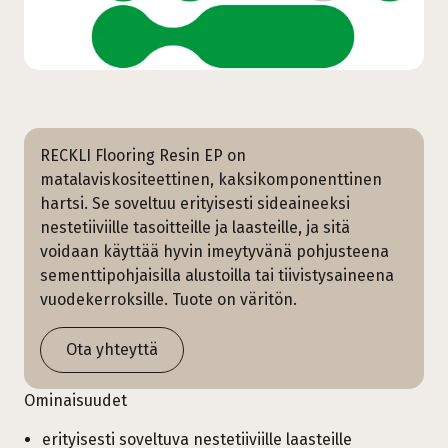
RECKLI Flooring Resin EP on
matalaviskositeettinen, kaksikomponenttinen
hartsi. Se soveltuu erityisesti sideaineeksi
nestetiiviille tasoitteille ja laasteille, ja sitä
voidaan käyttää hyvin imeytyvänä pohjusteena
sementtipohjaisilla alustoilla tai tiivistysaineena
vuodekerroksille. Tuote on väritön.
Ota yhteyttä
Ominaisuudet
erityisesti soveltuva nestetiiviille laasteille