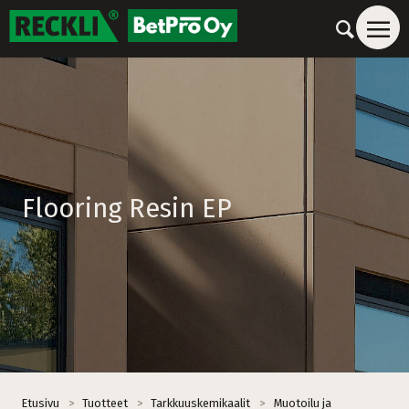
Flooring Resin EP
Etusivu
>
Tuotteet
>
Tarkkuuskemikaalit
>
Muotoilu ja